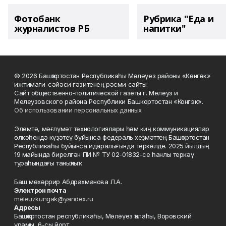
Фотобанк
Рубрика "Еда и
журналистов РБ
напитки"
© 2026 Башҡортостан Республикаһы Мәләүез районы «Көнгәк»
ижтимағи-сәйәси гәзитенең рәсми сайты.
Сайт общественно-политической газеты г. Мелеуз и
Мелеузовского района Республики Башкортостан «Конгэк».
Об использовании персональных данных
Элемтә, мәғлүмәт технологиялары һәм киң коммуникациялар
өлкәһендә күҙәтеү буйынса федераль хеҙмәттең Башҡортостан
Республикаһы буйынса идаралығында теркәлде. 2025 йылдың
19 майында бирелгән ПИ № ТУ 02-01832-се һанлы теркәү
тураһындағы таныҡлыҡ.
Баш мөхәррир Абдрахманова Л.А.
Электрон почта
meleuzkungak@yandex.ru
Адресы
Башҡортостан республикаһы, Мәләүез ҡалаһы, Воровский
урамы, 6-сы йорт.