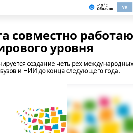
+19 °С
VK
Облачно
та совместно работаю
ирового уровня
анируется создание четырех международны
вузов и НИИ до конца следующего года.