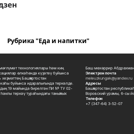
Рубрика "Еда и напитки"
мәғлүмәт технологиялары һәм киң
Баш мөхәррир Абдрахман
ациялар өлкәһендә күҙәтеү буйынса
Электрон почта
 хеҙмәттең Башҡортостан
meleuzkungak@yandex.ru
каһы буйынса идаралығында теркәлде.
Адресы
дың 19 майында бирелгән ПИ № ТУ 02-
Башҡортостан республикаһ
һанлы теркәү тураһындағы таныҡлыҡ.
Воровский урамы, 6-сы йо
Телефон
+7 (347-64) 3-52-07