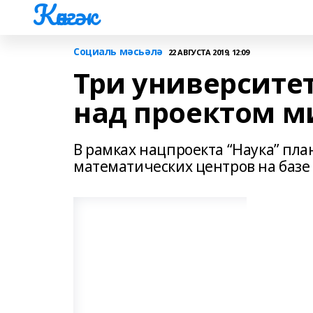
Көнгәк
Социаль мәсьәлә
22 АВГУСТА 2019, 12:09
Три университе
над проектом м
В рамках нацпроекта “Наука” пл
математических центров на базе 