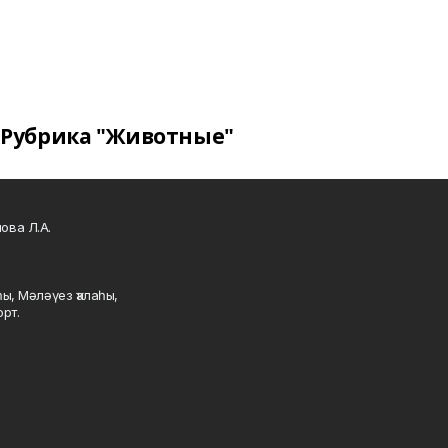
Рубрика "Животные"
ова Л.А.
ы, Мәләүез ҡалаһы,
рт.