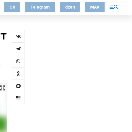
ОК
Telegram
dzen
MAX
т
х