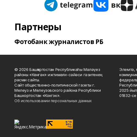
Партнеры
Фотобанк журналистов РБ
© 2026 Башҡортостан Республикаһы Мәләүез
Элемтә, 
районы «Көнгәк» ижтимағи-сәйәси гәзитенең
коммуник
рәсми сайты.
федераль
Сайт общественно-политической газеты г.
Республи
Мелеуз и Мелеузовского района Республики
2025 йыл
Башкортостан «Конгэк».
01832-се 
Об использовании персональных данных