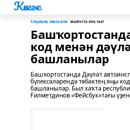
Көнгәк
Социаль мәсьәлә
28 АВГУСТА 2019, 14:47
Башҡортостанда
код менән дәүл
башланылар
Башҡортостанда Дәүләт автоинс
бүлексәләрендә төбәктең яңы код
башланылар. Был хаҡта республ
Ғилметдинов «Фейсбук»тағы үҙен