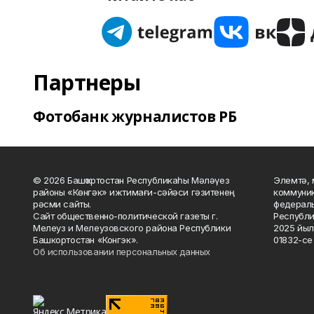
Партнеры
Фотобанк журналистов РБ
© 2026 Башҡортостан Республикаһы Мәләүез
Элемтә, 
районы «Көнгәк» ижтимағи-сәйәси гәзитенең
коммуник
рәсми сайты.
федераль
Сайт общественно-политической газеты г.
Республи
Мелеуз и Мелеузовского района Республики
2025 йыл
Башкортостан «Конгэк».
01832-се 
Об использовании персональных данных