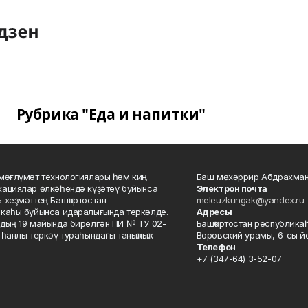
Рубрика "Еда и напитки"
мәғлүмәт технологиялары һәм киң
Баш мөхәррир Абдрахман
ациялар өлкәһендә күҙәтеү буйынса
Электрон почта
 хеҙмәттең Башҡортостан
meleuzkungak@yandex.ru
каһы буйынса идаралығында теркәлде.
Адресы
дың 19 майында бирелгән ПИ № ТУ 02-
Башҡортостан республикаһ
һанлы теркәү тураһындағы таныҡлыҡ.
Воровский урамы, 6-сы йо
Телефон
+7 (347-64) 3-52-07