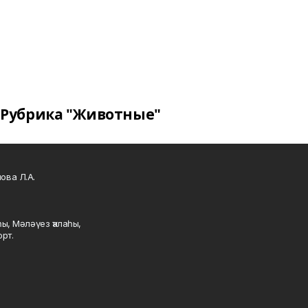
Рубрика "Животные"
ова Л.А.
ы, Мәләүез ҡалаһы,
рт.