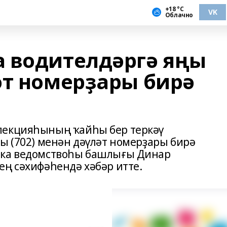
+18 °С
VK
Облачно
 водителдәргә яңы
әт номерҙары бирә
пекцияһының ҡайһы бер теркәү
ы (702) менән дәүләт номерҙары бирә
ика ведомствоһы башлығы Динар
ең сәхифәһендә хәбәр итте.