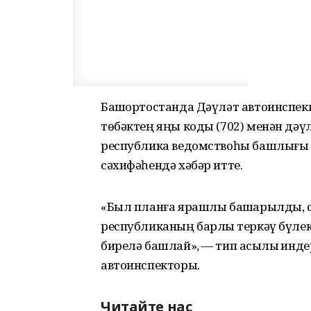
Башҡортостанда Дәүләт автоинспек
төбәктең яңы коды (702) менән дәү
республика ведомствоһы башлығы 
сәхифәһендә хәбәр итте.
«Был планға ярашлы башҡарылды, сө
республиканың барлыҡ теркәү бүле
бирелә башлай», — тип асыҡлыҡ ин
автоинспекторы.
Читайте нас