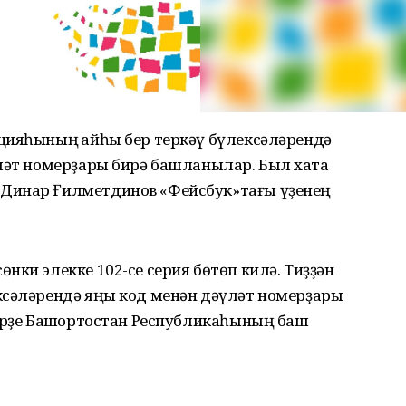
цияһының ҡайһы бер теркәү бүлексәләрендә
ләт номерҙары бирә башланылар. Был хаҡта
Динар Ғилметдинов «Фейсбук»тағы үҙенең
нки элекке 102-се серия бөтөп килә. Тиҙҙән
ксәләрендә яңы код менән дәүләт номерҙары
дерҙе Башҡортостан Республикаһының баш