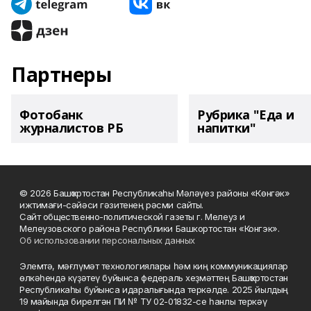
Партнеры
Фотобанк
Рубрика "Еда и
журналистов РБ
напитки"
© 2026 Башҡортостан Республикаһы Мәләүез районы «Көнгәк»
ижтимағи-сәйәси гәзитенең рәсми сайты.
Сайт общественно-политической газеты г. Мелеуз и
Мелеузовского района Республики Башкортостан «Конгэк».
Об использовании персональных данных
Элемтә, мәғлүмәт технологиялары һәм киң коммуникациялар
өлкәһендә күҙәтеү буйынса федераль хеҙмәттең Башҡортостан
Республикаһы буйынса идаралығында теркәлде. 2025 йылдың
19 майында бирелгән ПИ № ТУ 02-01832-се һанлы теркәү