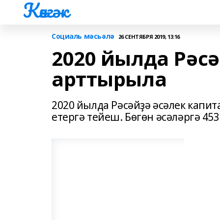
Көнгәк
Социаль мәсьәлә
26 СЕНТЯБРЯ 2019, 13:16
2020 йылда Рәс
арттырыла
2020 йылда Рәсәйҙә әсәлек капит
етергә тейеш. Бөгөн әсәләргә 45