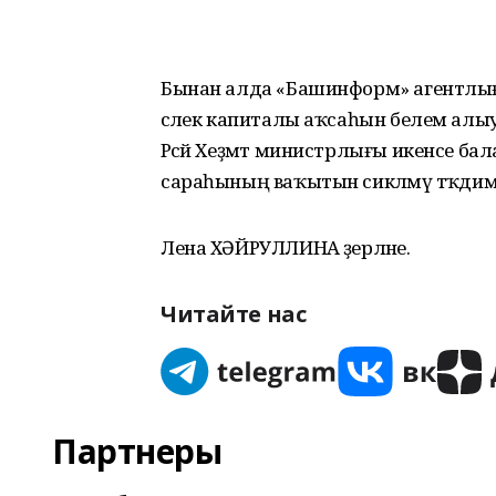
Бынан алда «Башинформ» агентлығ
әсәлек капиталы аҡсаһын белем алыу
Рәсәй Хеҙмәт министрлығы икенсе бал
сараһының ваҡытын сикләмәү тәҡдим
Лена ХӘЙРУЛЛИНА әҙерләне.
Читайте нас
Партнеры