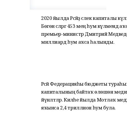
2020 йылда Рәсәйҙә әсәлек капиталы кү
Бөгөн әсәләргә 453 мең һум күләмендә
премьер-министр Дмитрий Медведев
миллиард һум аҡса һалынды.
Рәсәй Федерацияһы бюджеты тураһын
капиталының байтаҡ өлөшөн медиц
йүнәлтәләр. Киләһе йылда Мотлаҡ 
яҡынса 2,4 триллион һум була.