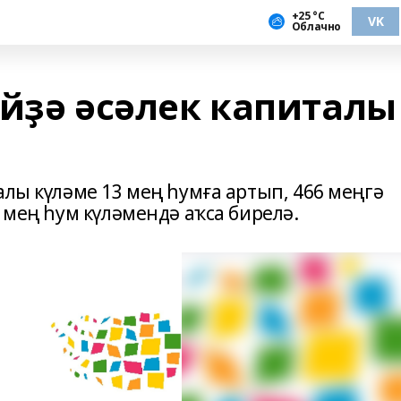
+25 °С
VK
Облачно
әйҙә әсәлек капиталы
алы күләме 13 мең һумға артып, 466 меңгә
3 мең һум күләмендә аҡса бирелә.