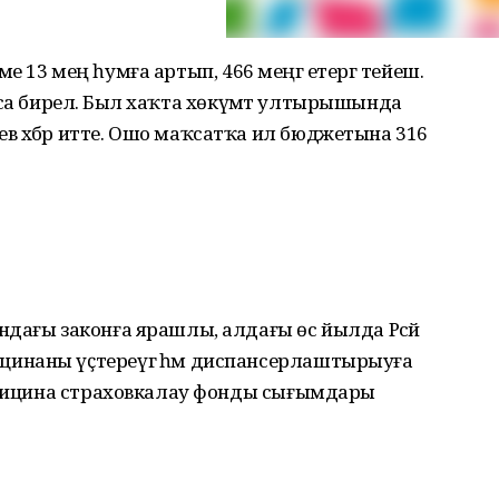
ләме 13 мең һумға артып, 466 меңгә етергә тейеш.
 аҡса бирелә. Был хаҡта хөкүмәт ултырышында
 хәбәр итте. Ошо маҡсатҡа ил бюджетына 316
дағы законға ярашлы, алдағы өс йылда Рәсәй
инаны үҫтереүгә һәм диспансерлаштырыуға
медицина страховкалау фонды сығымдары