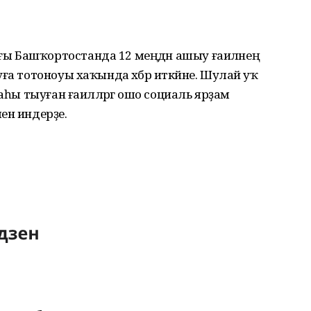
ы Башҡортостанда 12 меңдән ашыу ғаиләнең
ға тотоноуы хаҡында хәбәр иткәйне. Шулай уҡ
аһы тыуған ғаиләләргә ошо социаль ярҙам
ен индерҙе.