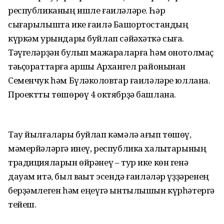
республиканың ишле ғаиләләре. Һәр
сығарылышта ике ғаилә Башҡортостандың
күркәм урындары буйлап сәйәхәткә сыға.
Тәүгеләрҙән булып мажараларға һәм онотолмаҫ
тәьҫораттарға ҡаршы Архангел районынан
Семенчук һәм Бүләкҡоловтар ғаиләләре юллана.
Проектты төшөрөү 4 октябрҙә башлана.
Тау йылғалары буйлап кәмәлә ағып төшөү,
мәмерйәләргә инеү, республика халыҡтарының
традицияларын өйрәнеү – тур ике көн генә
дауам итә, был ваҡыт эсендә ғаиләләр үҙҙәренең
берҙәмлеген һәм еңеүгә ынтылышын күрһәтергә
тейеш.