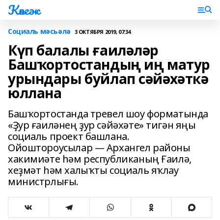
Көнгәк
Социаль мәсьәлә
3 ОКТЯБРЯ 2019, 07:34
Күп балалы ғаиләләр
Башҡортостандың иң матур
урындары буйлап сәйәхәткә
юллана
Башҡортостанда тревел шоу форматында
«Ҙур ғаиләнең ҙур сәйәхәте» тигән яңы
социаль проект башлана.
Ойоштороусылар — Архангел районы
хакимиәте һәм республиканың Ғаилә,
хеҙмәт һәм халыҡты социаль яҡлау
министрлығы.