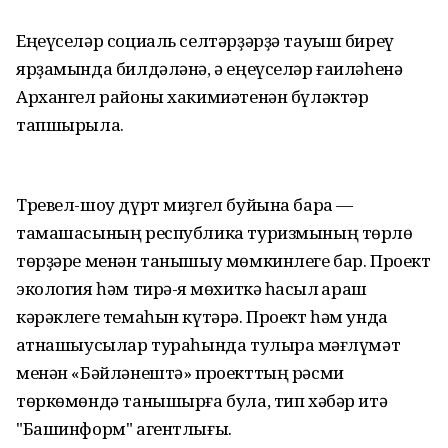
Еңеүселәр социаль селтәрҙәрҙә тауыш биреү
ярҙамында билдәләнә, ә еңеүселәр ғаиләһенә
Архангел районы хакимиәтенән бүләктәр
тапшырыла.
Тревел-шоу дүрт миҙгел буйына бара —
тамашасының республика туризмының төрлө
төрҙәре менән танышыу мөмкинлеге бар. Проект
экология һәм тирә-яҡ мөхиткә һаҡсыл ҡараш
кәрәклеге темаһын күтәрә. Проект һәм унда
ҡатнашыусылар тураһында тулыраҡ мәғлүмәт
менән «Бәйләнештә» проекттың рәсми
төркөмөндә танышырға була, тип хәбәр итә
"Башинформ" агентлығы.