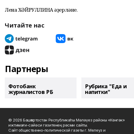
Лена ХӘЙРУЛЛИНА әҙерләне.
Читайте нас
Партнеры
Фотобанк
Рубрика "Еда и
журналистов РБ
напитки"
© 2026 Башҡортостан Республикаһы Мәләүез районы «Көнгәк»
ижтимағи-сәйәси гәзитенең рәсми сайты.
Сайт общественно-политической газеты г. Мелеуз и