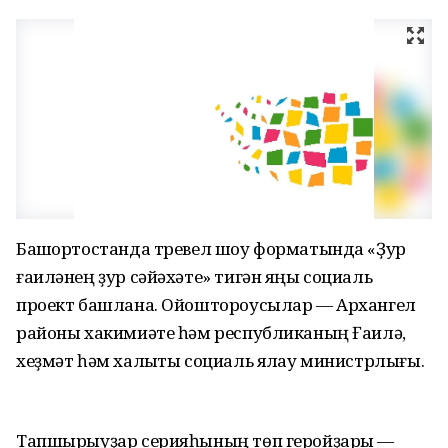
Башҡортостанда тревел шоу форматында «Ҙур
ғаиләнең ҙур сәйәхәте» тигән яңы социаль
проект башлана. Ойоштороусылар — Архангел
районы хакимиәте һәм республиканың Ғаилә,
хеҙмәт һәм халыҡты социаль яҡлау министрлығы.
Тапшырыуҙар серияһының төп геройҙары —