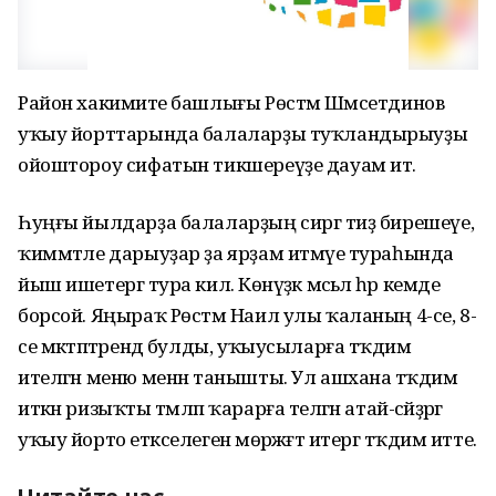
Район хакимиәте башлығы Рөстәм Шәмсетдинов
уҡыу йорттарында балаларҙы туҡландырыуҙы
ойоштороу сифатын тикшереүҙе дауам итә.
Һуңғы йылдарҙа балаларҙың сиргә тиҙ бирешеүе,
ҡиммәтле дарыуҙар ҙа ярҙам итмәүе тураһында
йыш ишетергә тура килә. Көнүҙәк мәсьәлә һәр кемде
борсой. Яңыраҡ Рөстәм Наил улы ҡаланың 4-се, 8-
се мәктәптәрендә булды, уҡыусыларға тәҡдим
ителгән меню менән танышты. Ул ашхана тәҡдим
иткән ризыҡты тәмләп ҡарарға теләгән атай-әсәйҙәргә
уҡыу йорто етәкселегенә мөрәжәғәт итергә тәҡдим итте.