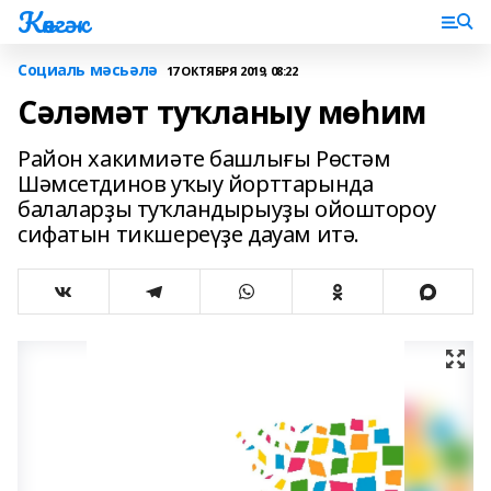
Көнгәк
Социаль мәсьәлә
17 ОКТЯБРЯ 2019, 08:22
Сәләмәт туҡланыу мөһим
Район хакимиәте башлығы Рөстәм
Шәмсетдинов уҡыу йорттарында
балаларҙы туҡландырыуҙы ойоштороу
сифатын тикшереүҙе дауам итә.