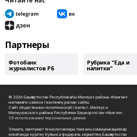
Читайте нас
Партнеры
Фотобанк
Рубрика "Еда и
журналистов РБ
напитки"
© 2026 Башҡортостан Республикаһы Мәләүез районы «Көнгәк»
ижтимағи-сәйәси гәзитенең рәсми сайты.
Сайт общественно-политической газеты г. Мелеуз и
Мелеузовского района Республики Башкортостан «Конгэк».
Об использовании персональных данных
Элемтә, мәғлүмәт технологиялары һәм киң коммуникациялар
өлкәһендә күҙәтеү буйынса федераль хеҙмәттең Башҡортостан