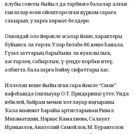
клубы советы быйыл да тәрбиәгә балалар алған
ғаиләләр өсөн ойошторолған күркәм сараға
саҡырып, уларға хөрмәт белдерҙе.
Ошондай оло йөрәкле әсәләр йәше, характеры
буйынса ла төрлө. Улар бөтәһе 86 кеше һанала.
Гүзәл заттарҙың барыһына ла яуаплылыҡ,
хәстәрлек, сабырлыҡ, үҙ-үҙеңде ҡорбан итеү,
әлбиттә, балаларға һөйөү сифаттары хас.
Иллеләп кеше йыйылған сара йәмле “Смак”
кафеһында (эшҡыуар О.Т. Придарина) үтте. Унда
юбилей, байрам менән ҡотлауҙар яңғыраны.
Ҡала мәҙәниәт һарайы артистарынан Ривал
Мөхәмәтшин, Нәркәс Камалиева, Салауат
Иҫәньюлов, Анатолий Самойлов, М. Буранғолов