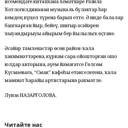
исемендәге китапхана хеҙмәткәре Рәзилә
Ҡотлогилдинанан музыкаль бүләктәр һәр
кемдең күңел түренә барып етте. Ә инде балалар
башҡарған йыр, бейеү, шиғыр әсәйҙәрен
ҡыуандырыуы айырым бер йылылыҡ өҫтәне.
Әсәйҙәр тәмлекәстәр өсөн район-ҡала
хакимиәттәренә, күркәм сара ойошторған ошо
юлдар авторына, әүҙем йәмәғәтсе Гөлсөм
Күсмәеваға, “Смак” кафеһы етәкселегенә, ҡала
мәҙәниәт һарайы артистарына рәхмәтле.
Луиза НАЗАРҒОЛОВА.
Читайте нас