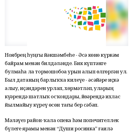
Ноябрҙең һуңғы йәкшәмбеһе - Әсә көнө күркәм
байрам менән билдәләнде. Бик күптәнге
булмаһа ла тормошобоҙҙа урын алып өлгөргән ул.
Был датаның барлыҡҡа килеүе - әсәйҙәрҙе иҫкә
алыу, иҫәндәрен ҙурлап, хөрмәтләп, уларҙың
күҙҙәрендә шатлыҡ осҡондары, йөҙҙәрендә ихлас
йылмайыу күреү өсөн тағы бер сәбәп.
Мәләүез район-ҡала опека һәм попечителлек
бүлеге ярҙамы менән “Души росинка” ғаилә