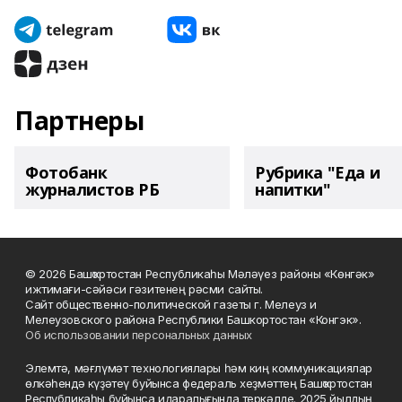
Партнеры
Фотобанк
Рубрика "Еда и
журналистов РБ
напитки"
© 2026 Башҡортостан Республикаһы Мәләүез районы «Көнгәк»
ижтимағи-сәйәси гәзитенең рәсми сайты.
Сайт общественно-политической газеты г. Мелеуз и
Мелеузовского района Республики Башкортостан «Конгэк».
Об использовании персональных данных
Элемтә, мәғлүмәт технологиялары һәм киң коммуникациялар
өлкәһендә күҙәтеү буйынса федераль хеҙмәттең Башҡортостан
Республикаһы буйынса идаралығында теркәлде. 2025 йылдың