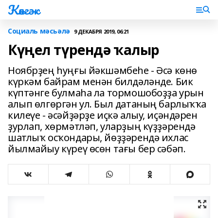
Көнгәк
Социаль мәсьәлә
9 ДЕКАБРЯ 2019, 06:21
Күңел түрендә ҡалыр
Ноябрҙең һуңғы йәкшәмбеһе - Әсә көнө
күркәм байрам менән билдәләнде. Бик
күптәнге булмаһа ла тормошобоҙҙа урын
алып өлгөргән ул. Был датаның барлыҡҡа
килеүе - әсәйҙәрҙе иҫкә алыу, иҫәндәрен
ҙурлап, хөрмәтләп, уларҙың күҙҙәрендә
шатлыҡ осҡондары, йөҙҙәрендә ихлас
йылмайыу күреү өсөн тағы бер сәбәп.