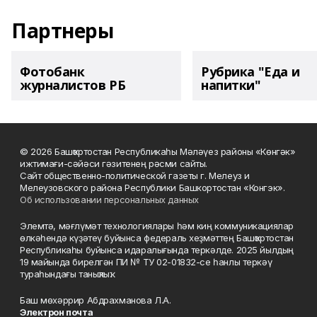
Партнеры
Фотобанк
Рубрика "Еда и
журналистов РБ
напитки"
© 2026 Башҡортостан Республикаһы Мәләүез районы «Көнгәк»
ижтимағи-сәйәси гәзитенең рәсми сайты.
Сайт общественно-политической газеты г. Мелеуз и
Мелеузовского района Республики Башкортостан «Конгэк».
Об использовании персональных данных
Элемтә, мәғлүмәт технологиялары һәм киң коммуникациялар
өлкәһендә күҙәтеү буйынса федераль хеҙмәттең Башҡортостан
Республикаһы буйынса идаралығында теркәлде. 2025 йылдың
19 майында бирелгән ПИ № ТУ 02-01832-се һанлы теркәү
тураһындағы таныҡлыҡ.
Баш мөхәррир Абдрахманова Л.А.
Электрон почта