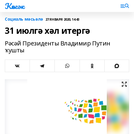
Көнгәк
Социаль мәсьәлә
27 ЯНВАРЯ 2020, 14:43
31 июлгә хәл итергә
Рәсәй Президенты Владимир Путин
ҡушты