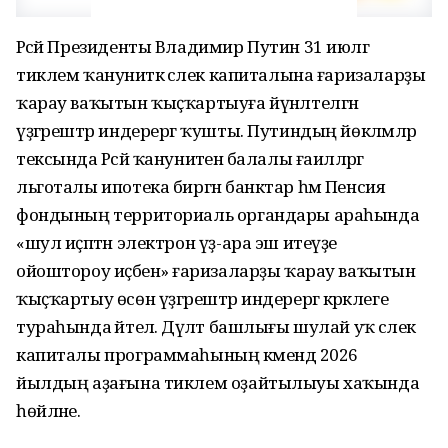
Рәсәй Президенты Владимир Путин 31 июлгә
тиклем ҡануниәткә әсәлек капиталына ғаризаларҙы
ҡарау ваҡытын ҡыҫҡартыуға йүнәлтелгән
үҙгәрештәр индерергә ҡушты. Путиндың йөкләмәләр
тексында Рәсәй ҡануниәтенә балалы ғаиләләргә
льготалы ипотека биргән банктар һәм Пенсия
фондының территориаль органдары араһында
«шул иҫәптән электрон үҙ-ара эш итеүҙе
ойоштороу иҫәбенә» ғаризаларҙы ҡарау ваҡытын
ҡыҫҡартыу өсөн үҙгәрештәр индерергә кәрәклеге
тураһында әйтелә. Дәүләт башлығы шулай уҡ әсәлек
капиталы программаһының кәмендә 2026
йылдың аҙағына тиклем оҙайтылыуы хаҡында
һөйләне.