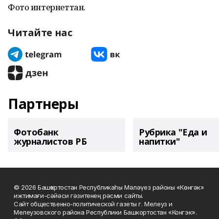
Фото интернеттан.
Читайте нас
Партнеры
Фотобанк
Рубрика "Еда и
журналистов РБ
напитки"
© 2026 Башҡортостан Республикаһы Мәләүез районы «Көнгәк»
ижтимағи-сәйәси гәзитенең рәсми сайты.
Сайт общественно-политической газеты г. Мелеуз и
Мелеузовского района Республики Башкортостан «Конгэк».