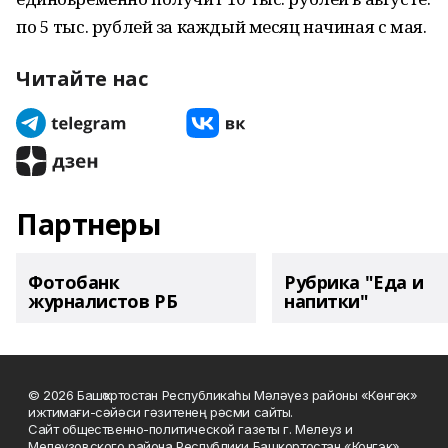
по 5 тыс. рублей за каждый месяц начиная с мая.
Читайте нас
Партнеры
Фотобанк
Рубрика "Еда и
журналистов РБ
напитки"
© 2026 Башҡортостан Республикаһы Мәләүез районы «Көнгәк»
ижтимағи-сәйәси гәзитенең рәсми сайты.
Сайт общественно-политической газеты г. Мелеуз и
Мелеузовского района Республики Башкортостан «Конгэк».