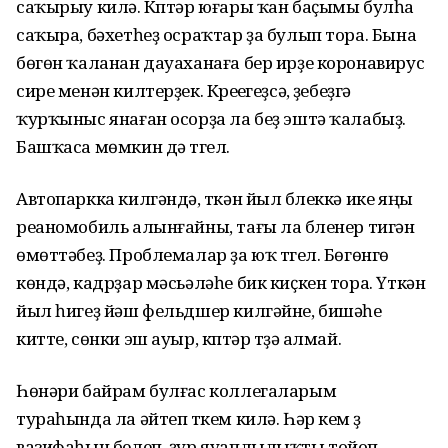
саҡырыу килә. Күптәр юғары ҡан баҫымы булһа
саҡыра, бәхетһеҙ осраҡтар ҙа булып тора. Бына
бөгөн ҡаланан дауаханаға бер ирҙе коронавирус
сире менән килтерҙек. Күреүегеҙсә, үҙебеҙгә
ҡурҡыныс янаған осорҙа ла беҙ эштә ҡалабыҙ.
Башҡаса мөмкин дә түгел.
Автопаркка килгәндә, үткән йыл бүлеккә ике яңы
реаномобиль алынғайны, тағы ла бүленер тигән
өмөттәбеҙ. Проблемалар ҙа юҡ түгел. Бөгөнгө
көндә, кадрҙар мәсьәләһе бик киҫкен тора. Үткән
йыл һигеҙ йәш фельдшер килгәйне, бишәүһе
китте, сөнки эш ауыр, күптәр түҙә алмай.
Һөнәри байрам булғас коллегаларым
тураһында ла әйтеп үткем килә. Һәр кем үҙ
вазифаһын белеп, ҙур яуаплылыҡты тойоп