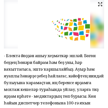
- Бүлектә йөҙҙән ашыу хеҙмәткәр эшләй. Бөгөн
беҙҙең һөнәри байрам һәм беҙ уны, һәр
ваҡыттағыса, эштә ҡаршылайбыҙ. Ауыр һәм
яуаплы һөнәрҙе үҙебеҙ һайлағас, кәйефтең ниндәй
булыуына ҡарамаҫтан, иң беренсе ярҙамға
мохтаж кешеләр тураһында уйлау, уларға тиҙ
ярҙам күрһәтеү - медиктарҙың төп бурысы. Көн
һайын диспетчер телефонына 100-гә яҡын