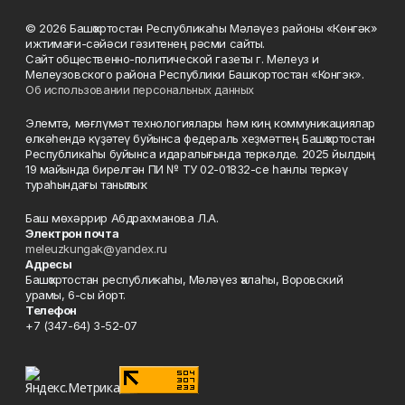
© 2026 Башҡортостан Республикаһы Мәләүез районы «Көнгәк»
ижтимағи-сәйәси гәзитенең рәсми сайты.
Сайт общественно-политической газеты г. Мелеуз и
Мелеузовского района Республики Башкортостан «Конгэк».
Об использовании персональных данных
Элемтә, мәғлүмәт технологиялары һәм киң коммуникациялар
өлкәһендә күҙәтеү буйынса федераль хеҙмәттең Башҡортостан
Республикаһы буйынса идаралығында теркәлде. 2025 йылдың
19 майында бирелгән ПИ № ТУ 02-01832-се һанлы теркәү
тураһындағы таныҡлыҡ.
Баш мөхәррир Абдрахманова Л.А.
Электрон почта
meleuzkungak@yandex.ru
Адресы
Башҡортостан республикаһы, Мәләүез ҡалаһы, Воровский
урамы, 6-сы йорт.
Телефон
+7 (347-64) 3-52-07