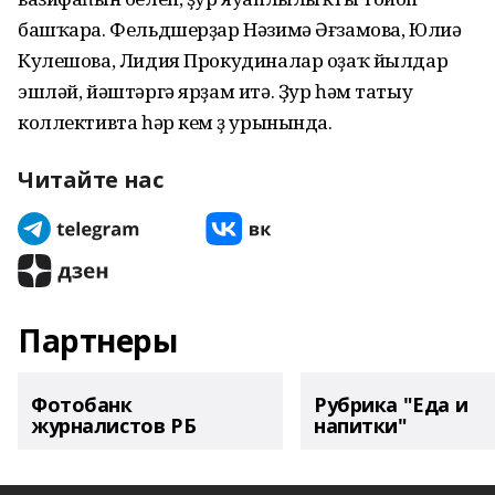
башҡара. Фельдшерҙар Нәзимә Әғзамова, Юлиә
Кулешова, Лидия Прокудиналар оҙаҡ йылдар
эшләй, йәштәргә ярҙам итә. Ҙур һәм татыу
коллективта һәр кем үҙ урынында.
Читайте нас
Партнеры
Фотобанк
Рубрика "Еда и
журналистов РБ
напитки"