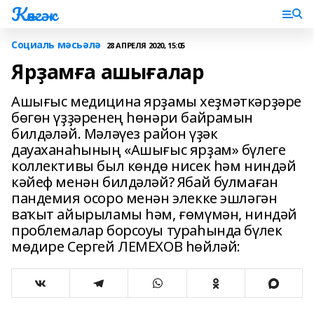
Көнгәк
Социаль мәсьәлә
28 АПРЕЛЯ 2020, 15:05
Ярҙамға ашығалар
Ашығыс медицина ярҙамы хеҙмәткәрҙәре
бөгөн үҙҙәренең һөнәри байрамын
билдәләй. Мәләүез район үҙәк
дауаханаһының «Ашығыс ярҙам» бүлеге
коллективы был көндө нисек һәм ниндәй
кәйеф менән билдәләй? Ябай булмаған
пандемия осоро менән элекке эшләгән
ваҡыт айырыламы һәм, ғөмүмән, ниндәй
проблемалар борсоуы тураһында бүлек
мөдире Сергей ЛЕМЕХОВ һөйләй: