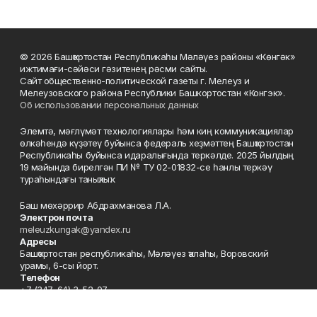
© 2026 Башҡортостан Республикаһы Мәләүез районы «Көнгәк»
ижтимағи-сәйәси гәзитенең рәсми сайты.
Сайт общественно-политической газеты г. Мелеуз и
Мелеузовского района Республики Башкортостан «Конгэк».
Об использовании персональных данных
Элемтә, мәғлүмәт технологиялары һәм киң коммуникациялар
өлкәһендә күҙәтеү буйынса федераль хеҙмәттең Башҡортостан
Республикаһы буйынса идаралығында теркәлде. 2025 йылдың
19 майында бирелгән ПИ № ТУ 02-01832-се һанлы теркәү
тураһындағы таныҡлыҡ.
Баш мөхәррир Абдрахманова Л.А.
Электрон почта
meleuzkungak@yandex.ru
Адресы
Башҡортостан республикаһы, Мәләүез ҡалаһы, Воровский
урамы, 6-сы йорт.
Телефон
+7 (347-64) 3-52-07