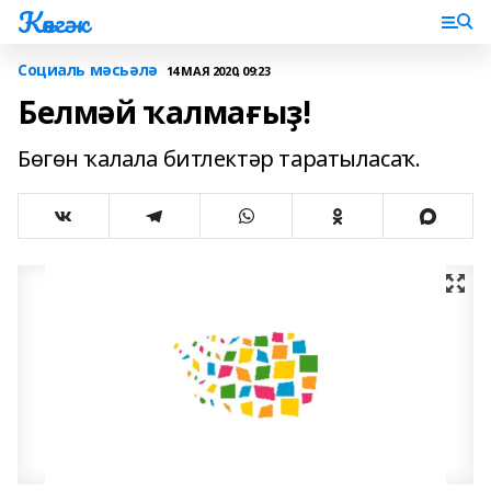
Көнгәк
Социаль мәсьәлә
14 МАЯ 2020, 09:23
Белмәй ҡалмағыҙ!
Бөгөн ҡалала битлектәр таратыласаҡ.