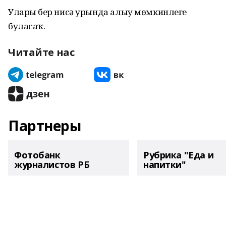
Уларҙы бер нисә урында алыу мөмкинлеге
буласаҡ.
Читайте нас
Партнеры
Фотобанк
Рубрика "Еда и
журналистов РБ
напитки"