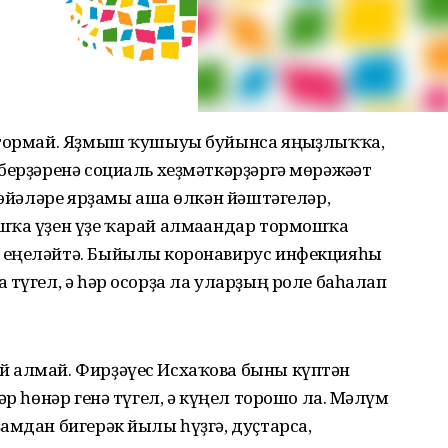
 тормай. Яҙмыш ҡушыуы буйынса яңғыҙлыҡҡа,
берҙәренә социаль хеҙмәткәрҙәргә мөрәжәғәт
р эйәләре ярҙамы аша өлкән йәштәгеләр,
шҡа үҙен үҙе ҡарай алмағандар тормошҡа
 еңеләйтә. Быйылғы коронавирус инфекцияһы
 түгел, ә һәр осорҙа ла уларҙың роле баһалап
 алмай. Фирҙәүес Исхаҡова быны күптән
р һөнәр генә түгел, ә күңел торошо ла. Мәғлүм
амдан бигерәк йылы һүҙгә, дуҫтарса,