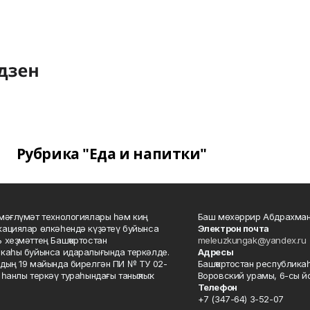
Рубрика "Еда и напитки"
мәғлүмәт технологиялары һәм киң
Баш мөхәррир Абдрахман
ациялар өлкәһендә күҙәтеү буйынса
Электрон почта
 хеҙмәттең Башҡортостан
meleuzkungak@yandex.ru
каһы буйынса идаралығында теркәлде.
Адресы
дың 19 майында бирелгән ПИ № ТУ 02-
Башҡортостан республикаһ
һанлы теркәү тураһындағы таныҡлыҡ.
Воровский урамы, 6-сы йо
Телефон
+7 (347-64) 3-52-07