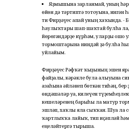
Яҙмышына зарланмай, уның һәр в
өйөн дә тәртиптә тотоуына, ингән 
ти Фирҙәүес апай уның хаҡында. - Б
һаулыҡтары шап-шаҡтай булһа ла,
йөрөгәндәрҙе күрһәм, уларҙы ошо у
тормоштарына ниндәй ҙә булһа һығы
уйлайым.
Фирҙәүес Рәфҡәт ҡыҙының эшен яр
файҙалы, кәрәкле була алыуына сик
ағзаһына әйләнеп бөткән тиһәң, бер
өндәшәләр уға, килеүен түҙемһеҙле
кешеләренең барыһы ла матур тор
эшләп, хаҡлы ялға сыҡҡан. Шуға ла 
ҡартлыҡҡа лайыҡ, тип иҫәпләй һә
еңеләйтергә тырыша.