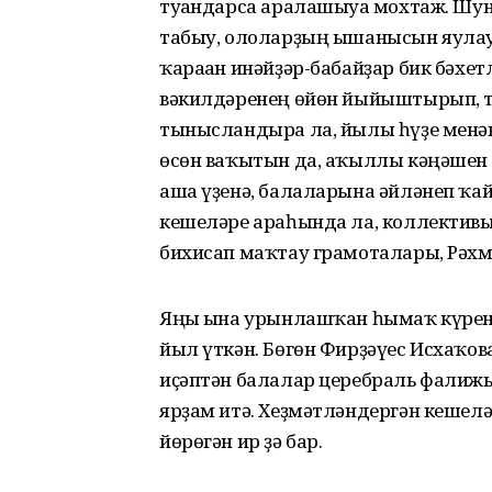
туғандарса аралашыуға мохтаж. Шуны
табыу, ололарҙың ышанысын яулау
ҡараған инәйҙәр-бабайҙар бик бәхет
вәкилдәренең өйөн йыйыштырып, т
тынысландыра ла, йылы һүҙе менән
өсөн ваҡытын да, аҡыллы кәңәшен
аша үҙенә, балаларына әйләнеп ҡа
кешеләре араһында ла, коллектив
бихисап маҡтау грамоталары, Рәхм
Яңы ғына урынлашҡан һымаҡ күренһ
йыл үткән. Бөгөн Фирҙәүес Исхаҡова
иҫәптән балалар церебраль фалижы
ярҙам итә. Хеҙмәтләндергән кешел
йөрөгән ир ҙә бар.