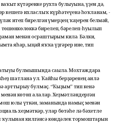
аҡыт күтәренке рухта булыуына, үҙен дә,
һәр кешегә ихласлыҡ күрһәтеүенә һоҡланам, -
үләк итеп бирелгән ғүмерҙең ҡәҙерен белмәй,
 төшөнкөлөккә бирелеп, бәрелеп-һуғылып
ҙаман менән осраштырғым килә. Бәлки,
мта яһар, ыңғай яҡҡа үҙгәрер ине, тип
атыуы булмышында сағыла. Мохтаждарға
һеҙ шатлана ул. Ҡайһы берҙәренең ғаилә
 ҙә арттырыу булмаҫ. “Ҡыҙым” тип кенә
к менән көтөп алалар. Хеҙмәтләндергән
мош юлы үткән, заманында намыҫ менән
социаль хеҙмәткәр, улар бөтәһе лә бәхетле
м ҡулынан килгәнсә көндәлек тормоштарын