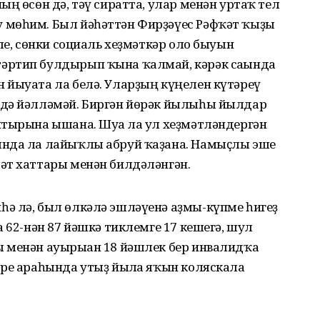
ң өсөн дә, тәү сиратта, улар менән уртаҡ тел
 мөһим. Был йәһәттән Фирҙәүес Рәфҡәт ҡыҙы
ле, сөнки социаль хеҙмәткәр оло быуын
әртип булдырып ҡына ҡалмай, кәрәк сағында
 йыуата ла белә. Уларҙың күңелен күтәреү
 дә йәлләмәй. Биргән йөрәк йылыһы йылдар
йтырына ышана. Шуға ла ул хеҙмәтләндергән
ында ла лайыҡлы абруй ҡаҙана. Намыҫлы эше
әт хаттары менән билдәләнгән.
ә лә, был өлкәлә эшләүенә аҙмы-күпме һигеҙ
 62-нән 87 йәшкә тиклемге 17 кешегә, шул
 менән ауырыған 18 йәшлек бер инвалидҡа
әре араһында утыҙ йылға яҡын коляскала