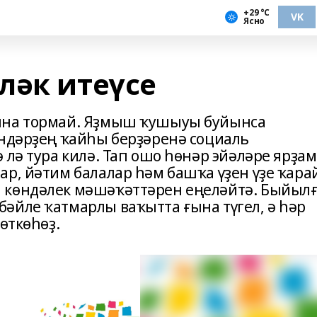
+29 °С
VK
Ясно
ләк итеүсе
ына тормай. Яҙмыш ҡушыуы буйынса
әндәрҙең ҡайһы берҙәренә социаль
 лә тура килә. Тап ошо һөнәр эйәләре ярҙа
ар, йәтим балалар һәм башҡа үҙен үҙе ҡара
 көндәлек мәшәҡәттәрен еңеләйтә. Быйыл
әйле ҡатмарлы ваҡытта ғына түгел, ә һәр
өткөһөҙ.