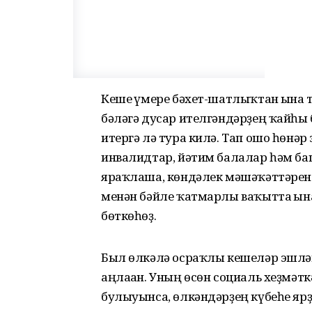
Кеше ғүмере бәхет-шатлыҡтан ғына
бәләгә дусар ителгәндәрҙең ҡайһы 
итергә лә тура килә. Тап ошо һөнә
инвалидтар, йәтим балалар һәм ба
яраҡлаша, көндәлек мәшәҡәттәрен
менән бәйле ҡатмарлы ваҡытта ғына
бөткөһөҙ.
Был өлкәлә осраҡлы кешеләр эшләй
аңлаған. Уның өсөн социаль хеҙмәткә
булыуынса, өлкәндәрҙең күбеһе ярҙ