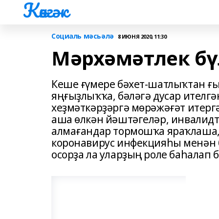
Көнгәк
Социаль мәсьәлә
8 ИЮНЯ 2020, 11:30
Мәрхәмәтлек бү
Кеше ғүмере бәхет-шатлыҡтан ғ
яңғыҙлыҡҡа, бәләгә дусар ителг
хеҙмәткәрҙәргә мөрәжәғәт итергә
аша өлкән йәштәгеләр, инвалидт
алмағандар тормошҡа яраҡлаша,
коронавирус инфекцияһы менән б
осорҙа ла уларҙың роле баһалап б