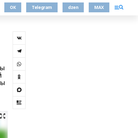
ОК
Telegram
dzen
MAX
мы
й
ғы