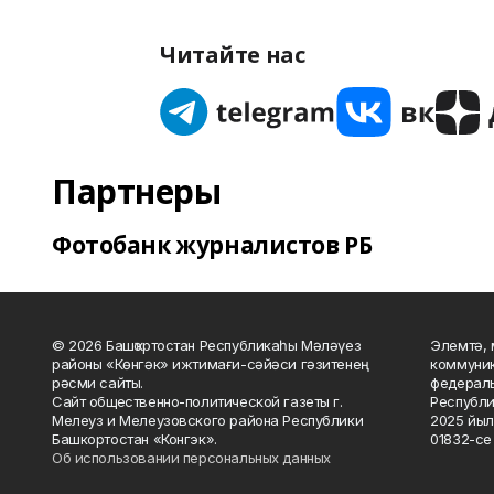
Читайте нас
Партнеры
Фотобанк журналистов РБ
© 2026 Башҡортостан Республикаһы Мәләүез
Элемтә, 
районы «Көнгәк» ижтимағи-сәйәси гәзитенең
коммуник
рәсми сайты.
федераль
Сайт общественно-политической газеты г.
Республи
Мелеуз и Мелеузовского района Республики
2025 йыл
Башкортостан «Конгэк».
01832-се 
Об использовании персональных данных