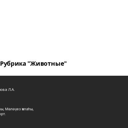
Рубрика "Животные"
ова Л.А.
ы, Мәләүез ҡалаһы,
рт.