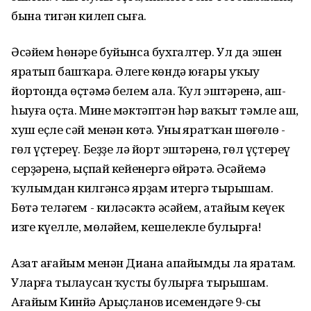
бына тигән килеп сыға.
Әсәйем һөнәре буйынса бухгалтер. Ул да эшен
яратып башҡара. Әлеге көндә юғары уҡыу
йортонда өҫтәмә белем ала. Ҡул эштәренә, аш-
һыуға оҫта. Мине мәктәптән һәр ваҡыт тәмле аш,
хуш еҫле сәй менән көтә. Уның яратҡан шөғөлө -
гөл үҫтереү. Беҙҙе лә йорт эштәренә, гөл үҫтереү
серҙәренә, ыҫпай кейенергә өйрәтә. Әсәйемә
ҡулымдан килгәнсә ярҙам итергә тырышам.
Бөтә теләгем - киләсәктә әсәйем, атайым кеүек
изге күңелле, мөләйем, кешелекле булырға!
Азат ағайым менән Диана апайымды ла яратам.
Уларға тыңлаусан ҡусты булырға тырышам.
Ағайым Кинйә Арыҫланов исемендәге 9-сы