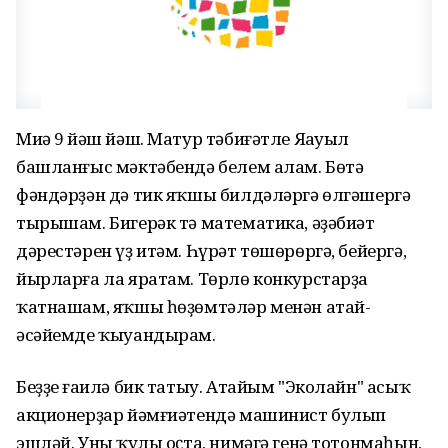
Миңә 9 йәш йәш. Матур тәбиғәтле Яңауыл
башланғыс мәктәбендә белем алам. Бөтә
фәндәрҙән дә тик яҡшы билдәләргә өлгәшергә
тырышам. Бигерәк тә математика, әҙәбиәт
дәрестәрен үҙ итәм. Һүрәт төшөрөргә, бейергә,
йырларға ла яратам. Төрлө конкурстарҙа
ҡатнашам, яҡшы һөҙөмтәләр менән атай-
әсәйемде ҡыуандырам.
Беҙҙең ғаилә бик татыу. Атайым "Эколайн" асыҡ
акционерҙар йәмғиәтендә машинист булып
эшләй. Уның ҡулы оҫта, нимәгә генә тотонмаһын,