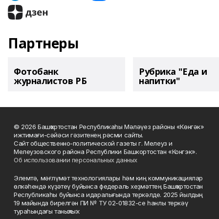
Партнеры
Фотобанк
Рубрика "Еда и
журналистов РБ
напитки"
© 2026 Башҡортостан Республикаһы Мәләүез районы «Көнгәк»
ижтимағи-сәйәси гәзитенең рәсми сайты.
Сайт общественно-политической газеты г. Мелеуз и
Мелеузовского района Республики Башкортостан «Конгэк».
Об использовании персональных данных
Элемтә, мәғлүмәт технологиялары һәм киң коммуникациялар
өлкәһендә күҙәтеү буйынса федераль хеҙмәттең Башҡортостан
Республикаһы буйынса идаралығында теркәлде. 2025 йылдың
19 майында бирелгән ПИ № ТУ 02-01832-се һанлы теркәү
тураһындағы таныҡлыҡ.