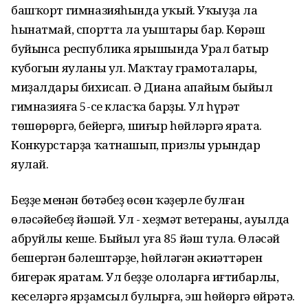
башҡорт гимназияһында уҡый. Уҡыуҙа ла
һынатмай, спортта ла уңыштары бар. Көрәш
буйынса республика ярышында Урал батыр
кубогын яуланы ул. Маҡтау грамоталары,
миҙалдары бихисап. Ә Диана апайым быйыл
гимназияға 5-се класҡа барҙы. Ул һүрәт
төшөрөргә, бейергә, шиғыр һөйләргә ярата.
Конкурстарҙа ҡатнашып, призлы урындар
яулай.
Беҙҙең менән бөтәбеҙ өсөн ҡәҙерле булған
өләсәйебеҙ йәшәй. Ул - хеҙмәт ветераны, ауылда
абруйлы кеше. Быйыл уға 85 йәш тула. Өләсәй
бешергән бәлештәрҙе, һөйләгән әкиәттәрен
бигерәк яратам. Ул беҙҙе ололарға иғтибарлы,
кеселәргә ярҙамсыл булырға, эш һөйөргә өйрәтә.