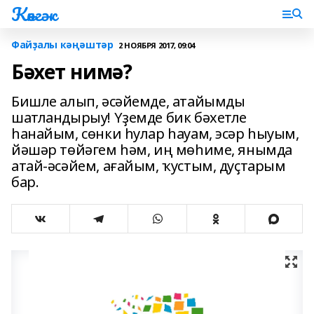
Көнгәк
Файҙалы кәңәштәр
2 НОЯБРЯ 2017, 09:04
Бәхет нимә?
Бишле алып, әсәйемде, атайымды
шатландырыу! Үҙемде бик бәхетле
һанайым, сөнки һулар һауам, эсәр һыуым,
йәшәр төйәгем һәм, иң мөһиме, янымда
атай-әсәйем, ағайым, ҡустым, дуҫтарым
бар.