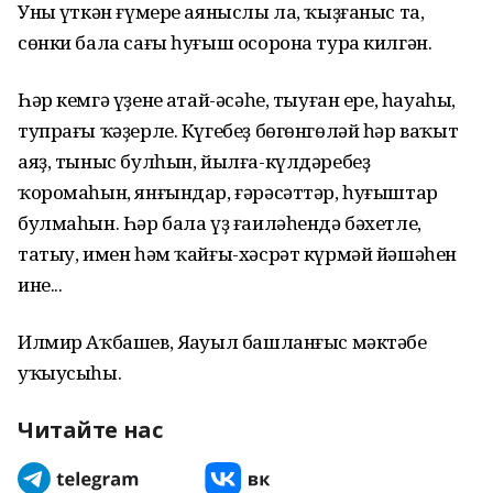
Уның үткән ғүмере аяныслы ла, ҡыҙғаныс та,
сөнки бала сағы һуғыш осорона тура килгән.
Һәр кемгә үҙенең атай-әсәһе, тыуған ере, һауаһы,
тупрағы ҡәҙерле. Күгебеҙ бөгөнгөләй һәр ваҡыт
аяҙ, тыныс булһын, йылға-күлдәребеҙ
ҡоромаһын, янғындар, ғәрәсәттәр, һуғыштар
булмаһын. Һәр бала үҙ ғаиләһендә бәхетле,
татыу, имен һәм ҡайғы-хәсрәт күрмәй йәшәһен
ине...
Илмир Аҡбашев, Яңауыл башланғыс мәктәбе
уҡыусыһы.
Читайте нас