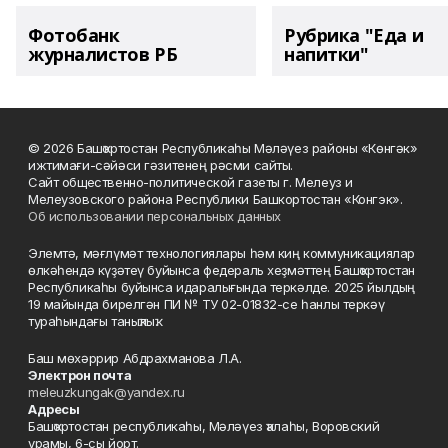
Фотобанк
Рубрика "Еда и
журналистов РБ
напитки"
© 2026 Башҡортостан Республикаһы Мәләүез районы «Көнгәк»
ижтимағи-сәйәси гәзитенең рәсми сайты.
Сайт общественно-политической газеты г. Мелеуз и
Мелеузовского района Республики Башкортостан «Конгэк».
Об использовании персональных данных
Элемтә, мәғлүмәт технологиялары һәм киң коммуникациялар
өлкәһендә күҙәтеү буйынса федераль хеҙмәттең Башҡортостан
Республикаһы буйынса идаралығында теркәлде. 2025 йылдың
19 майында бирелгән ПИ № ТУ 02-01832-се һанлы теркәү
тураһындағы таныҡлыҡ.
Баш мөхәррир Абдрахманова Л.А.
Электрон почта
meleuzkungak@yandex.ru
Адресы
Башҡортостан республикаһы, Мәләүез ҡалаһы, Воровский
урамы, 6-сы йорт.