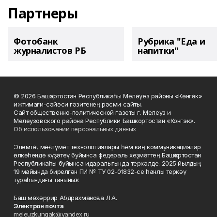
Партнеры
Фотобанк
Рубрика "Еда и
журналистов РБ
напитки"
© 2026 Башҡортостан Республикаһы Мәләүез районы «Көнгәк»
ижтимағи-сәйәси гәзитенең рәсми сайты.
Сайт общественно-политической газеты г. Мелеуз и
Мелеузовского района Республики Башкортостан «Конгэк».
Об использовании персональных данных
Элемтә, мәғлүмәт технологиялары һәм киң коммуникациялар
өлкәһендә күҙәтеү буйынса федераль хеҙмәттең Башҡортостан
Республикаһы буйынса идаралығында теркәлде. 2025 йылдың
19 майында бирелгән ПИ № ТУ 02-01832-се һанлы теркәү
тураһындағы таныҡлыҡ.
Баш мөхәррир Абдрахманова Л.А.
Электрон почта
meleuzkungak@yandex.ru