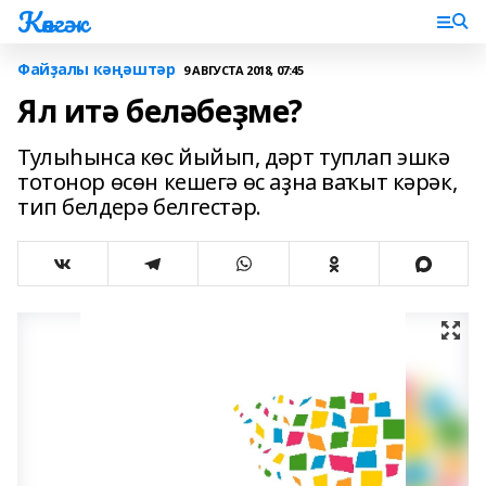
Көнгәк
Файҙалы кәңәштәр
9 АВГУСТА 2018, 07:45
Ял итә беләбеҙме?
Тулыһынса көс йыйып, дәрт туплап эшкә
тотонор өсөн кешегә өс аҙна ваҡыт кәрәк,
тип белдерә белгестәр.