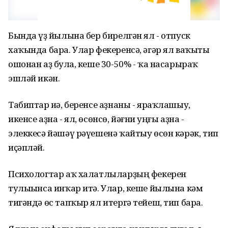
Бында һүҙ йылына бер бирелгән ял - отпуск
хаҡында бара. Улар фекеренсә, әгәр ял ваҡыты
ошонан аҙ булһа, кеше 30-50% - ҡа насарыраҡ
эшләй икән.
Табиптар иһә, беренсе аҙнаны - яраҡлашыу,
икенсе аҙна - ял, өсөнсө, йәғни һуңғы аҙна -
элеккесә йәшәү рәүешенә ҡайтыу өсөн кәрәк, тип
иҫәпләй.
Психологтар аҡ халатлыларҙың фекерен
тулыһынса инҡар итә. Улар, кеше йылына кәм
тигәндә өс тапҡыр ял итергә тейеш, тип бара.