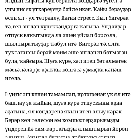
Ялдың сифаты күп осраҡта көндәргә түгел, ә
уны нисек үткәреүеңә бәйле икән. Ҡайһы берәүҙәр
өсөн ял - ул тетрәнеү, йәғни стресс. Был бигерәк
тә, гел эшләп күнеккәндәргә ҡағыла. Ундайҙар
отпуск ваҡытында ла эшен уйлап борсола,
шылтыратыуҙар ҡабул итә. Бигерәк тә, ялға
туҡтағансы берәй мөһим эше эшләнеп бөтмәгән
булһа, ҡайғыра. Шуға күрә, хәл итеп бөтөлмәгән
мәсьәләләрҙе аҙаҡҡы көнгәсә һуҙмаҫҡа кәңәш
ителә.
Һуңғы эш көнөн тамамлап, иртәгәһенән үк ял итә
башлау ҙа ҡыйын, шуға күрә отпускыны аҙна
аҙағына, ял көндәренә яҡын итеп алыу кәрәк.
Берәр көн телефон һәм компьютерҙарығыҙҙы
һүндереп йә сим-картағыҙҙы алыштырып йөрөп
алығыҙ. Ауылда булһағыҙ, тәбиғәткә сығып