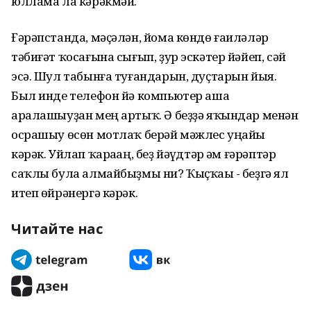
юллама ла кәрәкмәй.
Ғәрәпстанда, мәҫәлән, йома көндө ғаиләләр
тәбиғәт ҡосағына сығып, ҙур эскәтер йәйеп, сәй
эсә. Шул табынға туғандарын, дуҫтарын йыя.
Был инде телефон йә компьютер аша
аралашыуҙан мең артыҡ. Ә беҙҙә яҡындар менән
осрашыу өсөн мотлаҡ берәй мәжлес уңайы
кәрәк. Уйлап ҡараһаң, беҙ йәһүдтәр һәм ғәрәптәр
саҡлы була алмайбыҙмы ни? Ҡыҫҡаһы - беҙгә ял
итеп өйрәнергә кәрәк.
Читайте нас