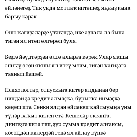
әйләнегеҙ. Тик унда мотлаҡ иптәшһеҙ, яңғыҙ ғына
барыу кәрәк.
Ошо ҡағиҙәләрҙе үтәгәндә, ике аҙнала ла бына
тигән ял итеп өлгөрөп була.
Беҙгә йәһүдтәрҙән өлгө алырға кәрәк. Улар яҡшы
эшләү өсөн яҡшы ял итеү мөһим, тигән ҡағиҙәгә
таянып йәшәй.
Психологтар, отпускыға китер алдынан бер
ниндәй ҙә кредит алмаҫҡа, бурысҡа инмәҫкә
кәңәш итә. Сөнки ялдан әйләнеп ҡайтыуыңа уны
түләр ваҡыт килеп етә. Кешеләр океанға,
диңгеҙгә китә тип, ҙур сумма кредит алғансы,
көсөңдән килерҙәй генә ял һайлау күпкә