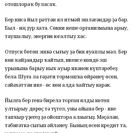
отошлораҡ буласаҡ.
Бер нисә йыл рәттән ял итмәй эшләгәндәр ҙә бар.
Был - иң ҙур хата. Сөнки кеше организмына арыу,
таушалыу, энергия юғалтыу хас.
Отпуск бөтөп эшкә сығыу ҙа бик яуаплы мәл. Бер
көн ҡайҙандыр ҡайтып, икенсе көндө эш
урынына барыу ныҡ ауыр икәнен күптәребеҙ
белә. Шуға ла ғәҙәти тормошҡа өйрәнеү өсөн,
сәйәхәттән ике - өс көн алда ҡайтыу кәрәк.
Йылға бер генә бирелә торған ялды көтөп
ултырыу дөрөҫ тә түгел, уны айына бер - ике
тапҡыр үҙегеҙ ҙә ойоштора алаһығыҙ. Мәҫәлән,
тәбиғәткә сығып әйләнеү. Бының өсөн кредит та,