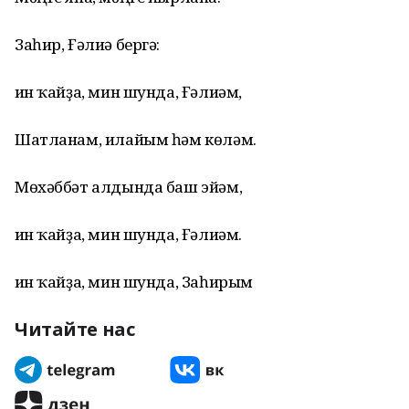
Заһир, Ғәлиә бергә:
Һин ҡайҙа, мин шунда, Ғәлиәм,
Шатланам, илайым һәм көләм.
Мөхәббәт алдында баш эйәм,
Һин ҡайҙа, мин шунда, Ғәлиәм.
Һин ҡайҙа, мин шунда, Заһирым
Читайте нас