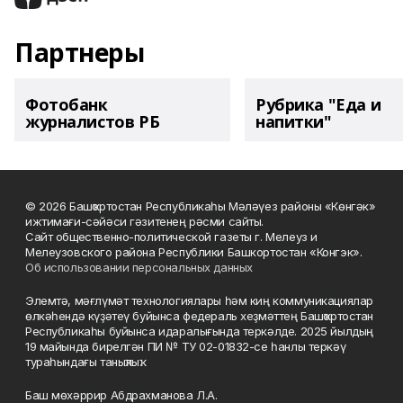
Партнеры
Фотобанк
Рубрика "Еда и
журналистов РБ
напитки"
© 2026 Башҡортостан Республикаһы Мәләүез районы «Көнгәк»
ижтимағи-сәйәси гәзитенең рәсми сайты.
Сайт общественно-политической газеты г. Мелеуз и
Мелеузовского района Республики Башкортостан «Конгэк».
Об использовании персональных данных
Элемтә, мәғлүмәт технологиялары һәм киң коммуникациялар
өлкәһендә күҙәтеү буйынса федераль хеҙмәттең Башҡортостан
Республикаһы буйынса идаралығында теркәлде. 2025 йылдың
19 майында бирелгән ПИ № ТУ 02-01832-се һанлы теркәү
тураһындағы таныҡлыҡ.
Баш мөхәррир Абдрахманова Л.А.