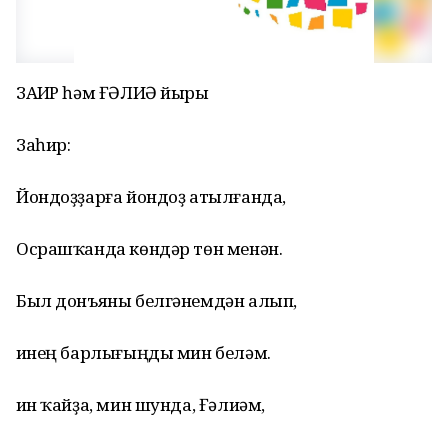
ЗАҺИР һәм ҒӘЛИӘ йыры
Заһир:
Йондоҙҙарға йондоҙ атылғанда,
Осрашҡанда көндәр төн менән.
Был донъяны белгәнемдән алып,
Һинең барлығыңды мин беләм.
Һин ҡайҙа, мин шунда, Ғәлиәм,