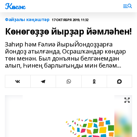
Көнгәк
Файҙалы кәңәштәр
17 ОКТЯБРЯ 2019, 11:32
Көнөгөҙҙө йырҙар йәмләһен!
Заһир һәм Ғәлиә йырыЙондоҙҙарға
йондоҙ атылғанда, Осрашҡандар көндәр
төн менән. Был донъяны белгәнемдән
алып, Һинең барлығыңды мин беләм...