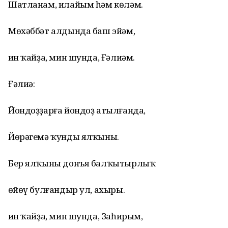
Шатланам, илайым һәм көләм.
Мөхәббәт алдында баш эйәм,
Һин ҡайҙа, мин шунда, Ғәлиәм.
Ғәлиә:
Йондоҙҙарға йондоҙ атылғанда,
Йөрәгемә ҡунды ялҡыны.
Бер ялҡыны донъя балҡытырлыҡ
Һөйөү булғандыр ул, ахыры.
Һин ҡайҙа, мин шунда, Заһирым,