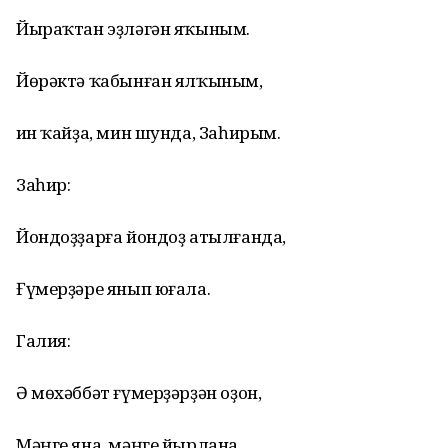
Йыраҡтан эҙләгән яҡыным.
Йөрәктә ҡабынған ялҡыным,
Һин ҡайҙа, мин шунда, Заһирым.
Заһир:
Йондоҙҙарға йондоҙ атылғанда,
Ғүмерҙәре янып юғала.
Галия:
Ә мөхәббәт ғүмерҙәрҙән оҙон,
Мәңге яна, мәңге йырлана.