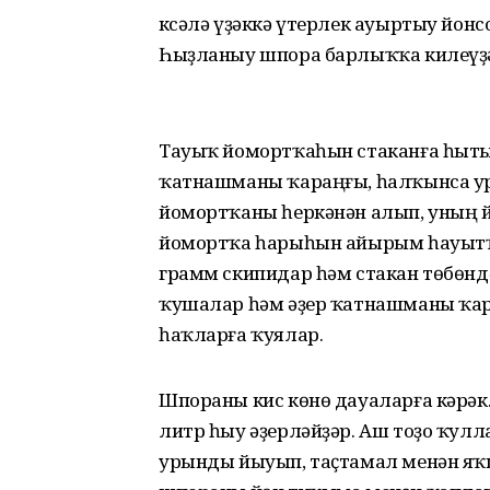
Үксәлә үҙәккә үтерлек ауыртыу йон
Һыҙланыу шпора барлыҡҡа килеүҙ
Тауыҡ йомортҡаһын стаканға һытып
ҡатнашманы ҡараңғы, һалҡынса уры
йомортҡаны һеркәнән алып, уның й
йомортҡа һарыһын айырым һауытҡа 
грамм скипидар һәм стакан төбөнд
ҡушалар һәм әҙер ҡатнашманы ҡара
һаҡларға ҡуялар.
Шпораны кис көнө дауаларға кәрәк.
литр һыу әҙерләйҙәр. Аш тоҙо ҡул
урынды йыуып, таҫтамал менән яҡ