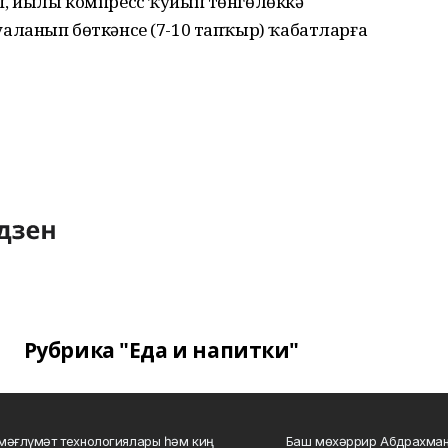
, йылы компресс ҡуйып төнгөлөккә
ланып бөткәнсе (7-10 тапҡыр) ҡабатларға
Рубрика "Еда и напитки"
мәғлүмәт технологиялары һәм киң
Баш мөхәррир Абдрахман