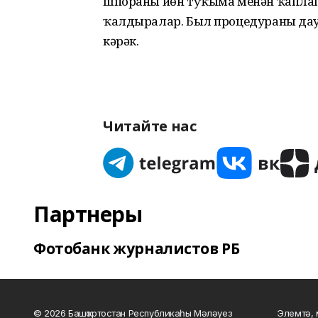
шпораны йөн туҡыма менән ҡаплап
ҡалдыралар. Был процедураны дауа
кәрәк.
Читайте нас
Партнеры
Фотобанк журналистов РБ
© 2026 Башҡортостан Республикаһы Мәләүез
Элемтә, 