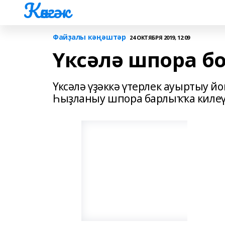
Көнгәк
Файҙалы кәңәштәр
24 ОКТЯБРЯ 2019, 12:09
Үксәлә шпора б
Үксәлә үҙәккә үтерлек ауыртыу й
Һыҙланыу шпора барлыҡҡа килеү