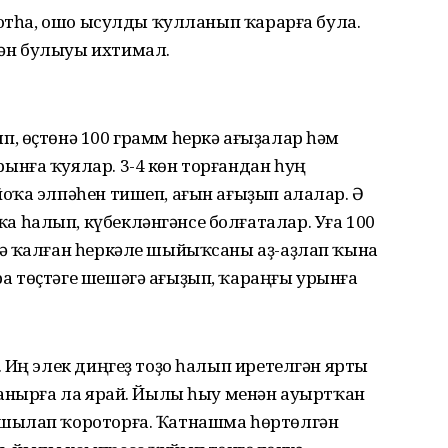
сотһа, ошо ысулды ҡулланып ҡарарға була.
ән булыуы ихтимал.
, өҫтөнә 100 грамм һеркә ағыҙалар һәм
нға ҡуялар. 3-4 көн торғандан һуң
оҡа элпәһен тишеп, ағын ағыҙып алалар. Ә
һалып, күбекләнгәнсе болғаталар. Уға 100
ә ҡалған һеркәле шыйыҡсаны аҙ-аҙлап ҡына
 төҫтәге шешәгә ағыҙып, ҡараңғы урынға
 Иң элек диңгеҙ тоҙо һалып иретелгән ярты
ланырға ла ярай. Йылы һыу менән ауыртҡан
шылап ҡороторға. Ҡатнашма һөртөлгән