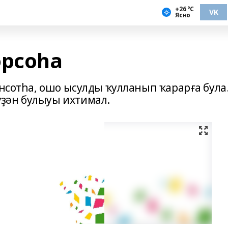
+26 °С
VK
Ясно
орсоһа
онсотһа, ошо ысулды ҡулланып ҡарарға була
ҙән булыуы ихтимал.