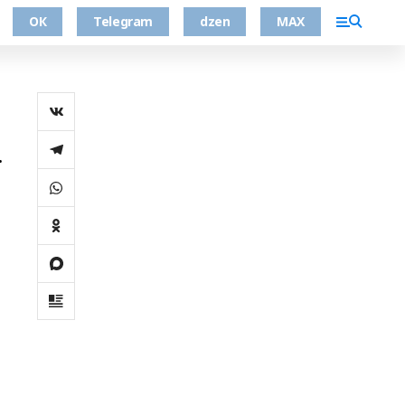
ОК
Telegram
dzen
MAX
.