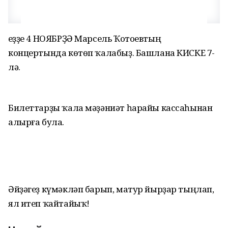
Һеҙҙе 4 НОЯБРҘӘ Марсель Ҡотоевтың
концертында көтөп ҡалабыҙ. Башлана КИСКЕ 7-
лә.
Билеттарҙы ҡала мәҙәниәт һарайы кассаһынан
алырға була.
Әйҙәгеҙ күмәкләп барып, матур йырҙар тыңлап,
ял итеп ҡайтайыҡ!