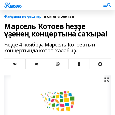
Көнгәк
Файҙалы кәңәштәр
25 ОКТЯБРЯ 2019, 18:21
Марсель Ҡотоев һеҙҙе
үҙенең концертына саҡыра!
Һеҙҙе 4 ноябрҙә Марсель Ҡотоевтың
концертында көтөп ҡалабыҙ.