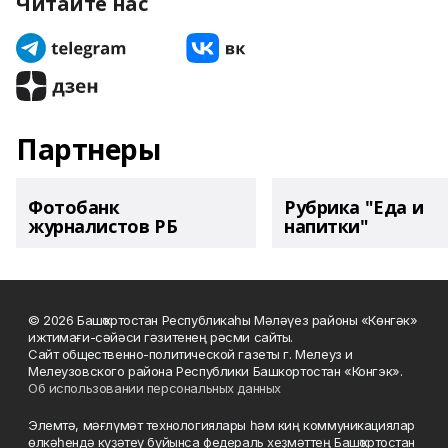
Читайте нас
Партнеры
Фотобанк
Рубрика "Еда и
журналистов РБ
напитки"
© 2026 Башҡортостан Республикаһы Мәләүез районы «Көнгәк»
ижтимағи-сәйәси гәзитенең рәсми сайты.
Сайт общественно-политической газеты г. Мелеуз и
Мелеузовского района Республики Башкортостан «Конгэк».
Об использовании персональных данных
Элемтә, мәғлүмәт технологиялары һәм киң коммуникациялар
өлкәһендә күҙәтеү буйынса федераль хеҙмәттең Башҡортостан