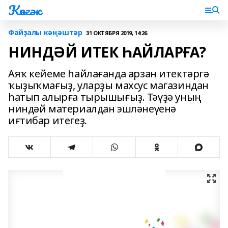
Көнгәк
Файҙалы кәңәштәр
31 ОКТЯБРЯ 2019, 14:26
НИНДӘЙ ИТЕК ҺАЙЛАРҒА?
Аяҡ кейеме һайлағанда арзан итектәргә
ҡыҙыҡмағыҙ, уларҙы махсус магазиндан
һатып алырға тырышығыҙ. Тәүҙә уның
ниндәй материалдан эшләнеүенә
иғтибар итегеҙ.