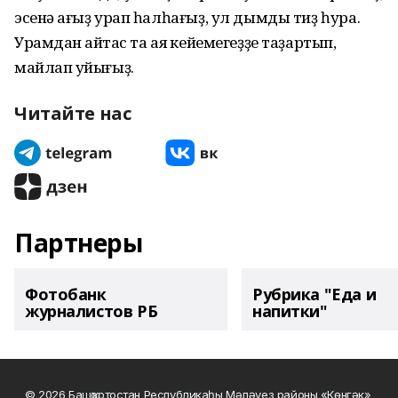
эсенә ҡағыҙ урап һалһағыҙ, ул дымды тиҙ һура.
Урамдан ҡайтҡас та аяҡ кейемегеҙҙе таҙартып,
майлап ҡуйығыҙ.
Читайте нас
Партнеры
Фотобанк
Рубрика "Еда и
журналистов РБ
напитки"
© 2026 Башҡортостан Республикаһы Мәләүез районы «Көнгәк»