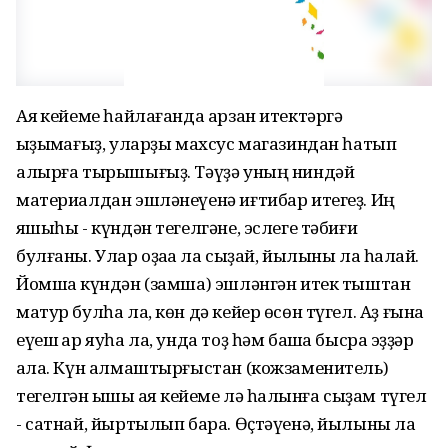
Аяҡ кейеме һайлағанда арзан итектәргә
ҡыҙыҡмағыҙ, уларҙы махсус магазиндан һатып
алырға тырышығыҙ. Тәүҙә уның ниндәй
материалдан эшләнеүенә иғтибар итегеҙ. Иң
яҡшыһы - күндән тегелгәне, эслеге тәбиғи
булғаны. Улар оҙаҡҡа ла сыҙай, йылыны ла һаҡлай.
Йомшаҡ күндән (замша) эшләнгән итек тыштан
матур булһа ла, көн дә кейер өсөн түгел. Аҙ ғына
еүеш ҡар яуһа ла, унда тоҙ һәм башҡа бысраҡ эҙҙәр
ҡала. Күн алмаштырғыстан (кожзаменитель)
тегелгән ҡышҡы аяҡ кейеме лә һалҡынға сыҙам түгел
- сатнай, йыртылып бара. Өҫтәүенә, йылыны ла