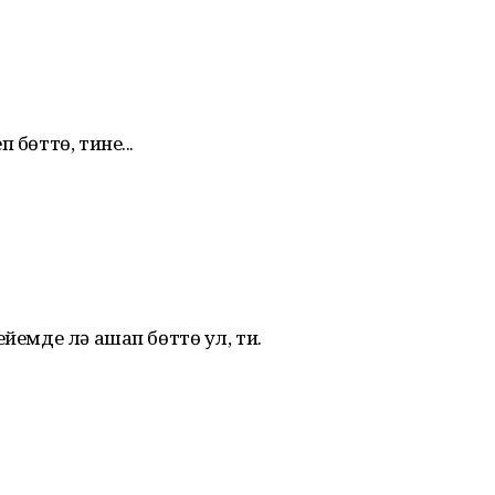
 бөттө, тине...
ейемде лә ашап бөттө ул, ти.