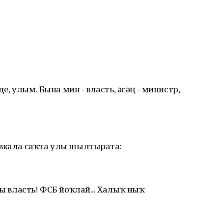
де, улым. Бына мин - власть, әсәң - министр,
овкала саҡта улы шылтырата:
ңы власть! ФСБ йоҡлай... Халыҡ ныҡ