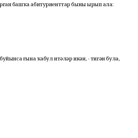
ған башҡа абитуриенттар быны һырып ала:
уйынса ғына ҡабул итәләр икән, - тигән була,