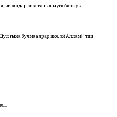
- ти, иғландар аша танышыуға барырға
"Шул ғына булмаһа ярар ине, эй Аллам!" тип
....