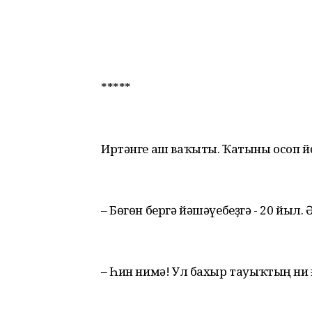
*****
Иртәнге аш ваҡыты. Ҡатыны осоп йө
– Бөгөн бергә йәшәүебеҙгә - 20 йыл.
– Һин нимә! Ул бахыр тауыҡтың ни 