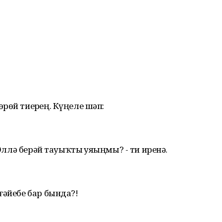
рөй тиерһең. Күңеле шәп:
 Әллә берәй тауыҡты һуяһыңмы? - ти иренә.
ғәйебе бар бында?!