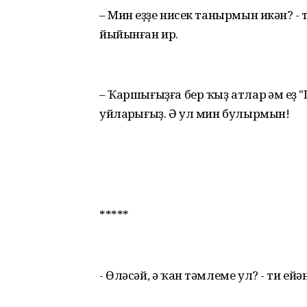
– Мин һеҙҙе нисек танырмын икән? 
йыйынған ир.
– Ҡаршығыҙға бер ҡыҙ атлар һәм һеҙ 
уйларһығыҙ. Ә ул мин булырмын!
*****
- Өләсәй, ә ҡан тәмлеме ул? - ти ейәне