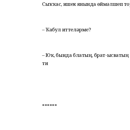
Сыҡҡас, ишек янында өймәлшеп тор
– Ҡабул иттеләрме?
– Юҡ, бында блатың, брат-ысватың б
ти
******