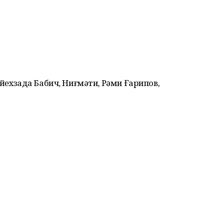
йехзада Бабич, Ниғмәти, Рәми Ғарипов,