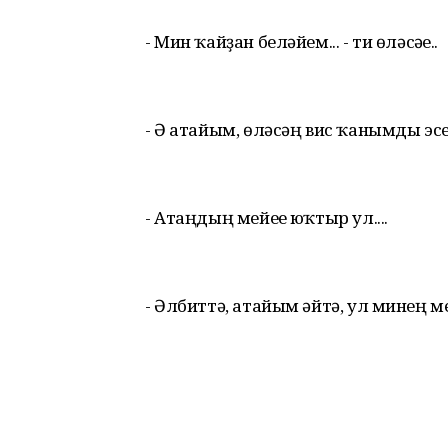
- Мин ҡайҙан беләйем... - ти өләсәһе..
- Ә атайым, өләсәң вис ҡанымды эсеп
- Атаңдың мейеһе юҡтыр ул....
- Әлбиттә, атайым әйтә, ул минең м