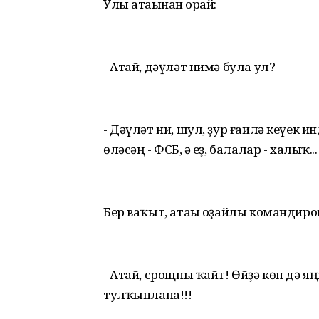
Улы атаһынан һорай:
- Атай, дәүләт нимә була ул?
- Дәүләт ни, шул, ҙур ғаилә кеүек ин
өләсәң - ФСБ, ә һеҙ, балалар - халыҡ...
Бер ваҡыт, атаһы оҙайлы командир
- Атай, срощны ҡайт! Өйҙә көн дә я
тулҡынлана!!!