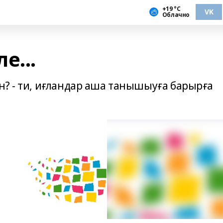
+19 °С
VK
Облачно
е...
н? - ти, иғландар аша танышыуға барырға