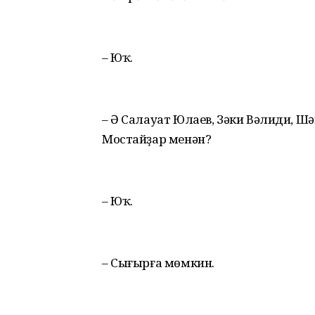
– Юҡ.
– Ә Салауат Юлаев, Зәки Вәлиди, Шә
Мостайҙар менән?
– Юҡ.
– Сығырға мөмкин.