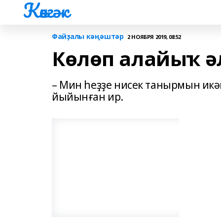
Көнгәк
Файҙалы кәңәштәр
2 НОЯБРЯ 2019, 08:52
Көлөп алайыҡ әл
– Мин һеҙҙе нисек танырмын икә
йыйынған ир.