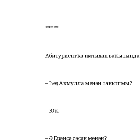
*****
Абитуриентҡа имтихан ваҡытында һ
– Һеҙ Аҡмулла менән танышмы?
– Юҡ.
– Ә Ерәнсә сәсән менән?