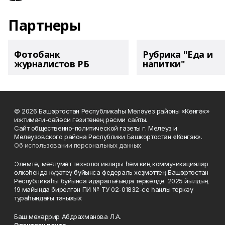
Партнеры
Фотобанк
Рубрика "Еда и
журналистов РБ
напитки"
© 2026 Башҡортостан Республикаһы Мәләүез районы «Көнгәк»
ижтимағи-сәйәси гәзитенең рәсми сайты.
Сайт общественно-политической газеты г. Мелеуз и
Мелеузовского района Республики Башкортостан «Конгэк».
Об использовании персональных данных
Элемтә, мәғлүмәт технологиялары һәм киң коммуникациялар
өлкәһендә күҙәтеү буйынса федераль хеҙмәттең Башҡортостан
Республикаһы буйынса идаралығында теркәлде. 2025 йылдың
19 майында бирелгән ПИ № ТУ 02-01832-се һанлы теркәү
тураһындағы таныҡлыҡ.
Баш мөхәррир Абдрахманова Л.А.