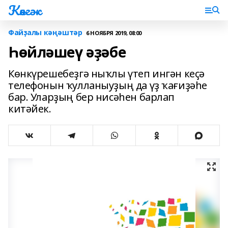
Көнгәк
Файҙалы кәңәштәр
6 НОЯБРЯ 2019, 08:00
Һөйләшеү әҙәбе
Көнкүрешебеҙгә ныҡлы үтеп ингән кеҫә
телефонын ҡулланыуҙың да үҙ ҡағиҙәһе
бар. Уларҙың бер нисәһен барлап
китәйек.