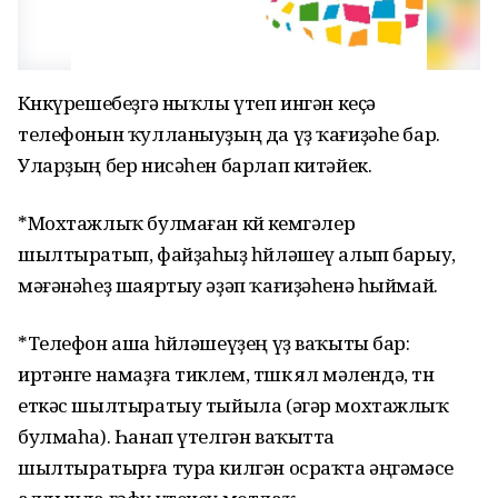
Көнкүрешебеҙгә ныҡлы үтеп ингән кеҫә
телефонын ҡулланыуҙың да үҙ ҡағиҙәһе бар.
Уларҙың бер нисәһен барлап китәйек.
*Мохтажлыҡ булмаған көйө кемгәлер
шылтыратып, файҙаһыҙ һөйләшеү алып барыу,
мәғәнәһеҙ шаяртыу әҙәп ҡағиҙәһенә һыймай.
*Телефон аша һөйләшеүҙең үҙ ваҡыты бар:
иртәнге намаҙға тиклем, төшкө ял мәлендә, төн
еткәс шылтыратыу тыйыла (әгәр мохтажлыҡ
булмаһа). Һанап үтелгән ваҡытта
шылтыратырға тура килгән осраҡта әңгәмәсе