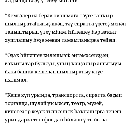
алдында ғәфү үтенеү мотлаҡ.
*Кемгәлер йә берәй ойошмаға тәүге тапҡыр
шылтыратаһығыҙ икән, тәү сиратта үҙегеҙ менән
таныштырып үтеү мөһим. Һөйләшеү һәр ваҡыт
хушлашыу һүҙе менән тамамланырға тейеш.
*Оҙаҡ һөйләшеү килешмәй: әңгәмәсегеҙҙең
ваҡыты тар булыуы, уның ҡайҙалыр ашығыуы
йәки башҡа кешенән шылтыратыу көтөүе
ихтимал.
*Кеше күп урында, транспортта, сиратта баҫып
торғанда, шулай уҡ мәсет, театр, музей,
кинотеатр кеүек тыныслыҡ һаҡланырға тейеш
урындарҙа телефондан һөйләшеү тыйыла.