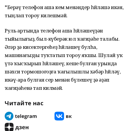
*Берәү телефон аша кем менәндер һөйләшә икән,
тыңлап тороу килешмәй.
Руль артында телефон аша һөйләшеүҙән
тыйылығыҙ, был-күберәк юл ҡағиҙәһе талабы.
Әгәр ҙә кисектергеһеҙ һөйләшеү булһа,
машинағыҙҙы туҡтатып тороу яҡшы. Шулай уҡ
үтә ҡысҡырып һөйләшеү, кеше булған урында
шәхси тормошоғоҙға ҡағылышлы хәбәр һөйләү,
икәү-ара булған сер менән бүлешеү ҙә әҙәп
ҡағиҙәһенә тап килмәй.
Читайте нас