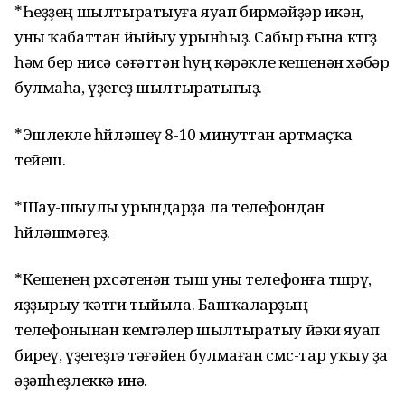
*Һеҙҙең шылтыратыуға яуап бирмәйҙәр икән,
уны ҡабаттан йыйыу урынһыҙ. Сабыр ғына көтөгөҙ
һәм бер нисә сәғәттән һуң кәрәкле кешенән хәбәр
булмаһа, үҙегеҙ шылтыратығыҙ.
*Эшлекле һөйләшеү 8-10 минуттан артмаҫҡа
тейеш.
*Шау-шыулы урындарҙа ла телефондан
һөйләшмәгеҙ.
*Кешенең рөхсәтенән тыш уны телефонға төшөрөү,
яҙҙырыу ҡәтғи тыйыла. Башҡаларҙың
телефонынан кемгәлер шылтыратыу йәки яуап
биреү, үҙегеҙгә тәғәйен булмаған смс-тар уҡыу ҙа
әҙәпһеҙлеккә инә.