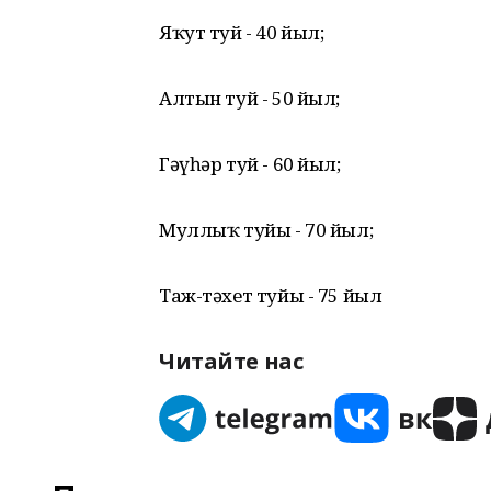
Яҡут туй - 40 йыл;
Алтын туй - 50 йыл;
Гәүһәр туй - 60 йыл;
Муллыҡ туйы - 70 йыл;
Таж-тәхет туйы - 75 йыл
Читайте нас