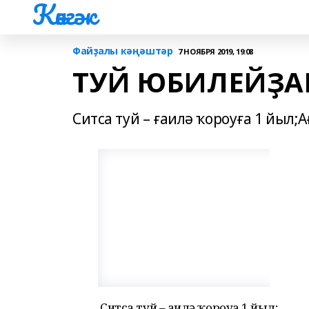
Көнгәк
Файҙалы кәңәштәр
7 НОЯБРЯ 2019, 19:08
ТУЙ ЮБИЛЕЙҘА
Ситса туй – ғаилә ҡороуға 1 йыл;А
Ситса туй – ғаилә ҡороуға 1 йыл;