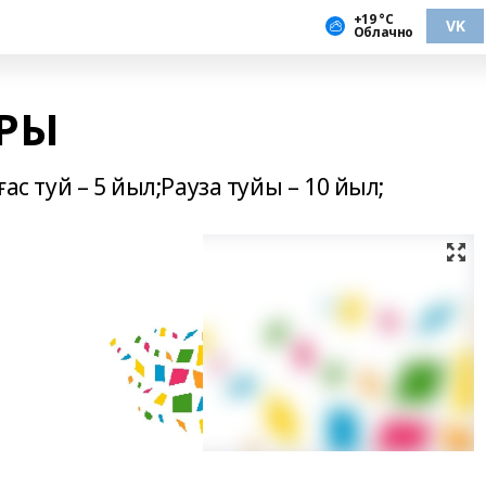
+19 °С
VK
Облачно
РЫ
ғас туй – 5 йыл;Рауза туйы – 10 йыл;