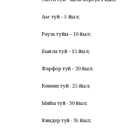
Ағас туй – 5 йыл;
Рауза туйы – 10 йыл;
Быяла туй – 15 йыл;
Фарфор туй – 20 йыл;
Көмөш туй - 25 йыл;
Ынйы туй - 30 йыл;
Киндер туй - 35 йыл;