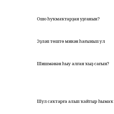
Ошо һуҡмаҡтарҙан уҙғанын?
Эҙләп төштө микән һағынып ул
Шишмәнән һыу алған ҡыҙ сағын?
Шул саҡтарға алып ҡайтыр һымаҡ 