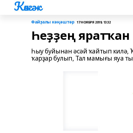
Көнгәк
Файҙалы кәңәштәр
17 НОЯБРЯ 2019, 13:32
Һеҙҙең яратҡан
Һыу буйынан әсәй ҡайтып килә, 
ҡарҙар булып, Тал мамығы яуа ты