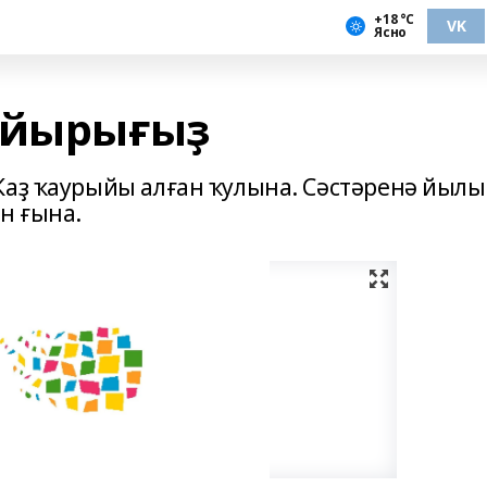
+18 °С
VK
Ясно
 йырығыҙ
Ҡаҙ ҡаурыйы алған ҡулына. Сәстәренә йылы
н ғына.