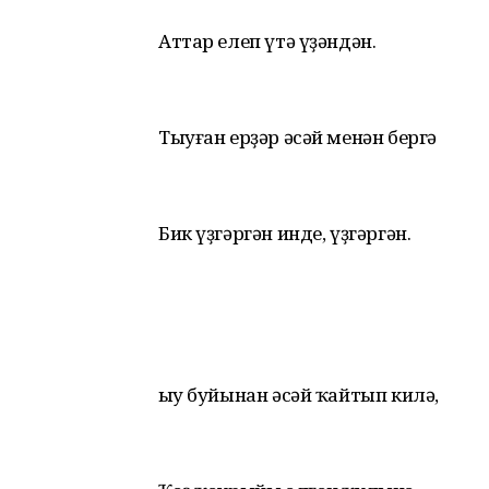
Аттар елеп үтә үҙәндән.
Тыуған ерҙәр әсәй менән бергә
Бик үҙгәргән инде, үҙгәргән.
Һыу буйынан әсәй ҡайтып килә,