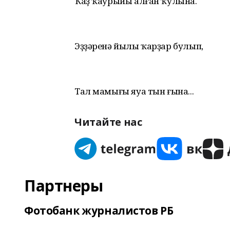
Ҡаҙ ҡаурыйы алған ҡулына.
Эҙҙәренә йылы ҡарҙар булып,
Тал мамығы яуа тын ғына...
Читайте нас
Партнеры
Фотобанк журналистов РБ