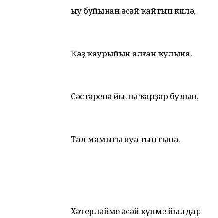
Һыу буйынан әсәй ҡайтып килә,
Ҡаҙ ҡаурыйын алған ҡулына.
Сәстәренә йылы ҡарҙар булып,
Тал мамығы яуа тын ғына.
Хәтерләйме әсәй күпме йылдар