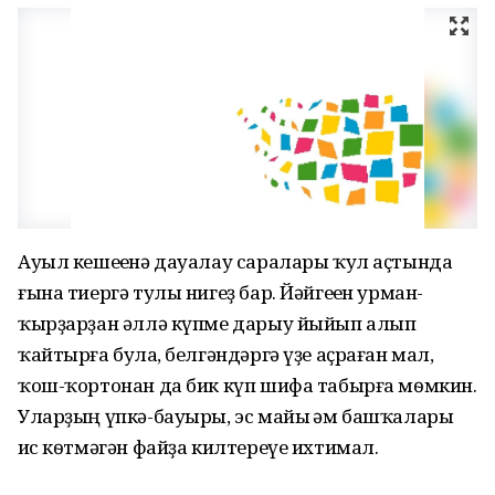
Ауыл кешеһенә дауалау саралары ҡул аҫтында
ғына тиергә тулы нигеҙ бар. Йәйгеһен урман-
ҡырҙарҙан әллә күпме дарыу йыйып алып
ҡайтырға булһа, белгәндәргә үҙе аҫраған мал,
ҡош-ҡортонан да бик күп шифа табырға мѳмкин.
Уларҙың үпкә-бауыры, эс майы һәм башҡалары
һис кѳтмәгән файҙа килтереүе ихтимал.