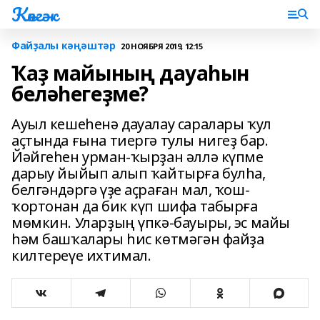
Көнгәк
Файҙалы кәңәштәр
20 НОЯБРЯ 2019, 12:15
Ҡаҙ майының дауаһын
беләһегеҙме?
Ауыл кешеһенә дауалау саралары ҡул
аҫтында ғына тиергә тулы нигеҙ бар.
Йәйгеһен урман-ҡырҙан әллә күпме
дарыу йыйып алып ҡайтырға булһа,
белгәндәргә үҙе аҫраған мал, ҡош-
ҡортонан да бик күп шифа табырға
мѳмкин. Уларҙың үпкә-бауыры, эс майы
һәм башҡалары һис кѳтмәгән файҙа
килтереүе ихтимал.