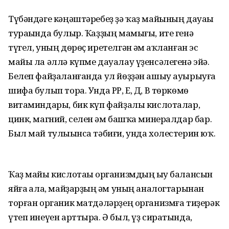
Түбәндәге кәңәштәребеҙ ҙә ҡаҙ майының дауаһы
тураһында булыр. Ҡаҙҙың мамығы, ите генә
түгел, уның дѳрѳҫ иретелгән һәм һаҡланған эс
майы ла әллә күпме дауалау үҙенсәлегенә эйә.
Белеп файҙаланғанда ул йѳҙҙән ашыу ауырыуға
шифа булып тора. Унда РР, Е, Д, В тѳркѳмѳ
витаминдары, бик күп файҙалы кислоталар,
цинк, магний, селен һәм башҡа минералдар бар.
Был май тулыһынса тәбиғи, унда холестерин юҡ.
Ҡаҙ майы кислотаһы организмдың һыу балансын
яйға һала, майҙарҙың һәм уның аналогтарынан
торған органик матдәләрҙең организмға тиҙерәк
үтеп инеүен арттыра. Ә был, үҙ сиратында,