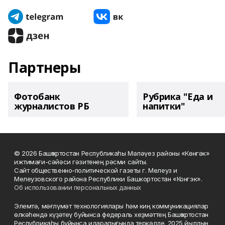
Партнеры
Фотобанк
Рубрика "Еда и
журналистов РБ
напитки"
© 2026 Башҡортостан Республикаһы Мәләүез районы «Көнгәк»
ижтимағи-сәйәси гәзитенең рәсми сайты.
Сайт общественно-политической газеты г. Мелеуз и
Мелеузовского района Республики Башкортостан «Конгэк».
Об использовании персональных данных
Элемтә, мәғлүмәт технологиялары һәм киң коммуникациялар
өлкәһендә күҙәтеү буйынса федераль хеҙмәттең Башҡортостан
Республикаһы буйынса идаралығында теркәлде. 2025 йылдың