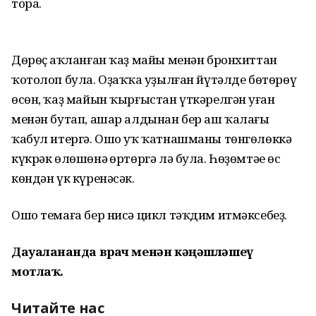
тора.
Дѳрѳҫ һаҡланған ҡаҙ майы менән бронхиттан
ҡотолоп була. Оҙаҡҡа һуҙылған йүтәлде бѳтѳрѳү
өсөн, ҡаҙ майын ҡырғыстан үткәрелгән һуған
менән бутап, ашар алдынан бер аш ҡалағы
ҡабул итергә. Ошо уҡ ҡатнашманы төнгѳлѳккә
күкрәк өлөшөнә һөртөргә лә була. Һөҙөмтәһе өс
көндән үк күренәсәк.
Ошо темаға бер нисә цикл тәҡдим итмәксебеҙ.
Дауаланғанда врач менән кәңәшләшеү
мотлаҡ.
Читайте нас