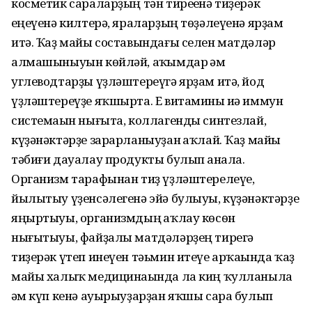
косметик сараларҙың тән тиреһенә тиҙерәк
һеңеүенә килтерә, яраларҙың төҙәлеүенә ярҙам
итә. Ҡаҙ майы составындағы селен матдәләр
алмашыныуын көйләй, аҡһымдар һәм
углеводтарҙы үҙләштереүгә ярҙам итә, йод
үҙләштереүҙе яҡшырта. Е витамины иһә иммун
системаһын нығыта, коллагенды синтезлай,
күҙәнәктәрҙе зарарланыуҙан һаҡлай. Ҡаҙ майы
тәбиғи дауалау продукты булып һанала.
Организм тарафынан тиҙ үҙләштерелеүе,
йылытыу үҙенсәлегенә эйә булыуы, күҙәнәктәрҙе
яңыртыуы, организмдың һаҡлау көсѳн
нығытыуы, файҙалы матдәләрҙең тирегә
тиҙерәк үтеп инеүен тәьмин итеүе арҡаһында ҡаҙ
майы халыҡ медицинаһында ла киң ҡулланыла
һәм күп кенә ауырыуҙарҙан яҡшы сара булып