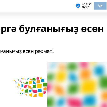
+18 °С
VK
Ясно
ергә булғанығыҙ өсөн
лғанығыҙ өсөн рәхмәт!