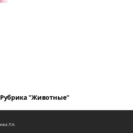
Рубрика "Животные"
ова Л.А.