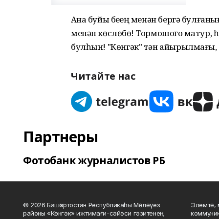
Аҙна буйы беҙҙең менән бергә булғаны
менән көслөбөҙ! Тормошоғоҙ матур, 
булһын! "Көнгәк" тән айырылмағыҙ, ал
Читайте нас
Партнеры
Фотобанк журналистов РБ
© 2026 Башҡортостан Республикаһы Мәләүез
Элемтә, 
районы «Көнгәк» ижтимағи-сәйәси гәзитенең
коммуник