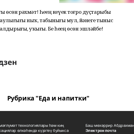
ғыҙ өсөн рәхмәт! Һеҙҙең кеүек тоғро дуҫтарыбыҙ
һаулығығыҙ ныҡ, табынығыҙ мул, йәнегеҙ тыныс
дырығыҙ, уҡығыҙ. Беҙ һеҙҙең өсөн эшләйбеҙ!
Рубрика "Еда и напитки"
мәғлүмәт технологиялары һәм киң
Баш мөхәррир Абдрахман
ациялар өлкәһендә күҙәтеү буйынса
Электрон почта