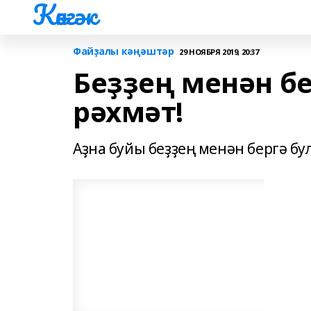
Көнгәк
Файҙалы кәңәштәр
29 НОЯБРЯ 2019, 20:37
Беҙҙең менән б
рәхмәт!
Аҙна буйы беҙҙең менән бергә бу