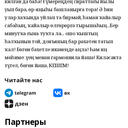
килгән дә баһа! Ғүмереңдең сираттағы йылы
уҙып бара, өр-яңыһы башланырға тора! Ә һин
улар хаҡында уйлап та бирмәй, һаман ҡайҙалыр
сабаһың, ҡайҙалыр өлгөрөргә тырышаһың...Бер
минутҡа ғына туҡта ла... ошо ҡыштың
һалҡынын той, донъяның бар рәхәтен татып
ҡал! Бөгөн бәхетле икәнеңде аңла! Һәм иң
мөһиме: үҙең менән гармонияла йәшә! Киләсәктә
түгел, бөгөн йәшә, КЕШЕМ!
Читайте нас
Партнеры