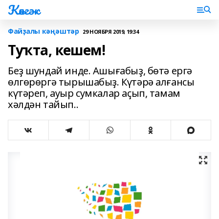
Көнгәк
Файҙалы кәңәштәр
29 НОЯБРЯ 2019, 19:34
Туҡта, кешем!
Беҙ шундай инде. Ашығабыҙ, бөтә ергә
өлгөрөргә тырышабыҙ. Күтәрә алғансы
күтәреп, ауыр сумкалар аҫып, тамам
хәлдән тайып..