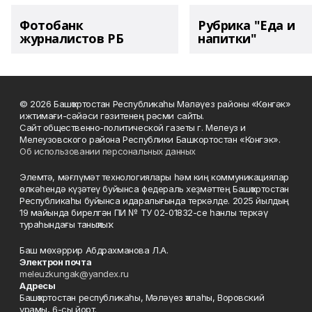
Фотобанк
Рубрика "Еда и
журналистов РБ
напитки"
© 2026 Башҡортостан Республикаһы Мәләүез районы «Көнгәк»
ижтимағи-сәйәси гәзитенең рәсми сайты.
Сайт общественно-политической газеты г. Мелеуз и
Мелеузовского района Республики Башкортостан «Конгэк».
Об использовании персональных данных
Элемтә, мәғлүмәт технологиялары һәм киң коммуникациялар
өлкәһендә күҙәтеү буйынса федераль хеҙмәттең Башҡортостан
Республикаһы буйынса идаралығында теркәлде. 2025 йылдың
19 майында бирелгән ПИ № ТУ 02-01832-се һанлы теркәү
тураһындағы таныҡлыҡ.
Баш мөхәррир Абдрахманова Л.А.
Электрон почта
meleuzkungak@yandex.ru
Адресы
Башҡортостан республикаһы, Мәләүез ҡалаһы, Воровский
урамы, 6-сы йорт.