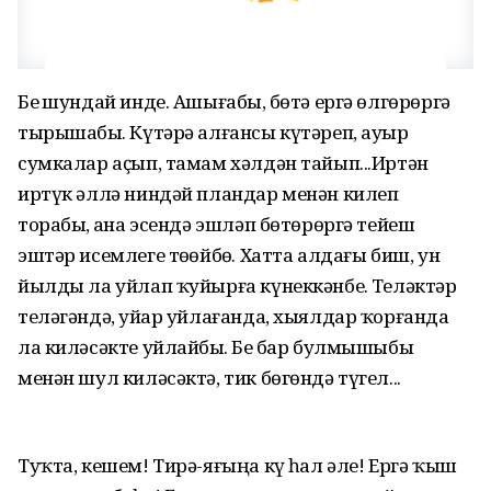
Беҙ шундай инде. Ашығабыҙ, бөтә ергә өлгөрөргә
тырышабыҙ. Күтәрә алғансы күтәреп, ауыр
сумкалар аҫып, тамам хәлдән тайып...Иртән
иртүк әллә ниндәй пландар менән килеп
торабыҙ, аҙна эсендә эшләп бөтөрөргә тейеш
эштәр исемлеге төҙөйбөҙ. Хатта алдағы биш, ун
йылды ла уйлап ҡуйырға күнеккәнбеҙ. Теләктәр
теләгәндә, уйҙар уйлағанда, хыялдар ҡорғанда
ла киләсәкте уйлайбыҙ. Беҙ бар булмышыбыҙ
менән шул киләсәктә, тик бөгөндә түгел...
Туҡта, кешем! Тирә-яғыңа күҙ һал әле! Ергә ҡыш