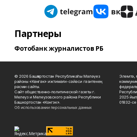
Партнеры
Фотобанк журналистов РБ
© 2026 Башҡортостан Республикаһы Мәләүез
Элемтә, 
районы «Көнгәк» ижтимағи-сәйәси гәзитенең
коммуник
рәсми сайты.
федераль
Сайт общественно-политической газеты г.
Республи
Мелеуз и Мелеузовского района Республики
2025 йыл
Башкортостан «Конгэк».
01832-се 
Об использовании персональных данных