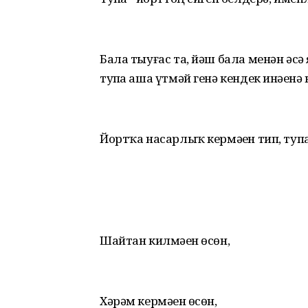
Бала тыуғас та, йәш бала менән әсә
тупһа аша үтмәй генә кендек инәһенә
Йортҡа насарлыҡ кермәһен тип, тупһ
Шайтан килмәһен өсөн,
Хәрәм кермәһен өсөн,