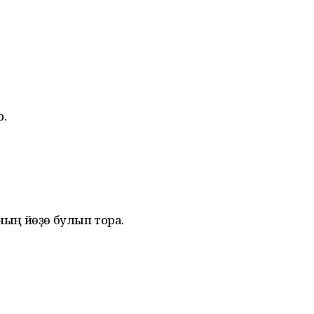
р.
аның йөҙө булып тора.