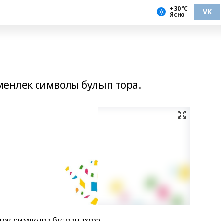
+30 °С
VK
Ясно
именлек символы булып тора.
нлек символы булып тора.