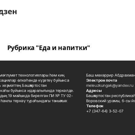
Рубрика "Еда и напитки"
мәғлүмәт технологиялары һәм киң
Баш мөхәррир Абдрахман
ациялар өлкәһендә күҙәтеү буйынса
Электрон почта
 хеҙмәттең Башҡортостан
meleuzkungak@yandex.ru
каһы буйынса идаралығында теркәлде.
Адресы
дың 19 майында бирелгән ПИ № ТУ 02-
Башҡортостан республикаһ
һанлы теркәү тураһындағы таныҡлыҡ.
Воровский урамы, 6-сы йо
Телефон
+7 (347-64) 3-52-07