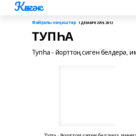
Көнгәк
Файҙалы кәңәштәр
1 ДЕКАБРЯ 2019, 20:12
ТУПҺА
Тупһа - йорттоң сиген белдерә, 
Тупһа - йорттоң сиген белдерә, име