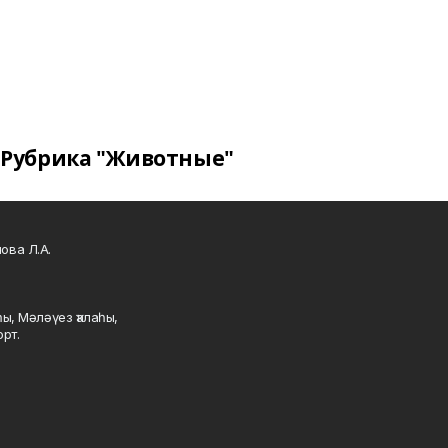
Рубрика "Животные"
ова Л.А.
ы, Мәләүез ҡалаһы,
рт.