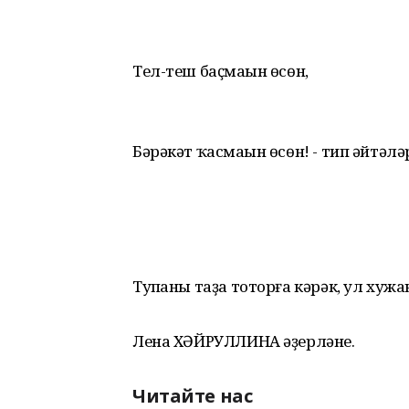
Тел-теш баҫмаһын өсөн,
Бәрәкәт ҡасмаһын өсөн! - тип әйтәлә
Тупһаны таҙа тоторға кәрәк, ул хуж
Лена ХӘЙРУЛЛИНА әҙерләне.
Читайте нас