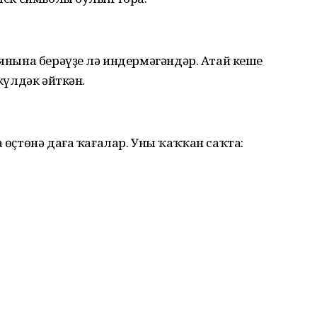
 янына берәүҙе лә индермәгәндәр. Атай кеше
 күлдәк әйткән.
а өҫтөнә даға ҡағалар. Уны ҡаҡҡан саҡта: