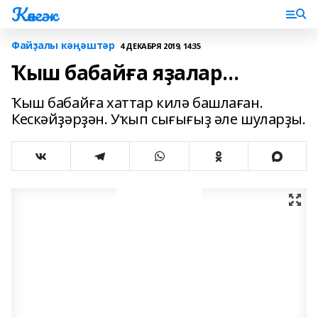
Көнгәк
Файҙалы кәңәштәр
4 ДЕКАБРЯ 2019, 14:35
Ҡыш бабайға яҙалар...
Ҡыш бабайға хаттар килә башлаған.
Кескәйҙәрҙән. Уҡып сығығыҙ әле шуларҙы.