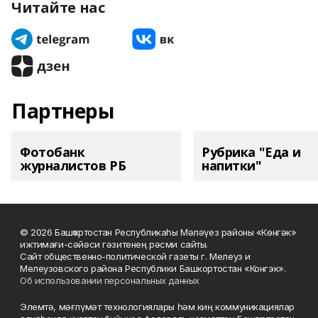
Читайте нас
Партнеры
Фотобанк
Рубрика "Еда и
журналистов РБ
напитки"
© 2026 Башҡортостан Республикаһы Мәләүез районы «Көнгәк»
ижтимағи-сәйәси гәзитенең рәсми сайты.
Сайт общественно-политической газеты г. Мелеуз и
Мелеузовского района Республики Башкортостан «Конгэк».
Об использовании персональных данных
Элемтә, мәғлүмәт технологиялары һәм киң коммуникациялар