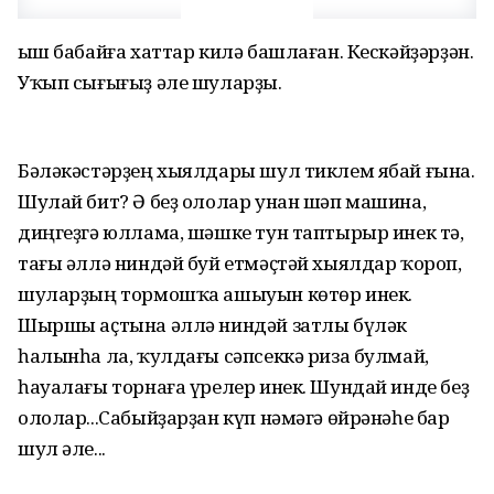
Ҡыш бабайға хаттар килә башлаған. Кескәйҙәрҙән.
Уҡып сығығыҙ әле шуларҙы.
Бәләкәстәрҙең хыялдары шул тиклем ябай ғына.
Шулай бит? Ә беҙ ололар унан шәп машина,
диңгеҙгә юллама, шәшке тун таптырыр инек тә,
тағы әллә ниндәй буй етмәҫтәй хыялдар ҡороп,
шуларҙың тормошҡа ашыуын көтөр инек.
Шыршы аҫтына әллә ниндәй затлы бүләк
һалынһа ла, ҡулдағы сәпсеккә риза булмай,
һауалағы торнаға үрелер инек. Шундай инде беҙ
ололар...Сабыйҙарҙан күп нәмәгә өйрәнәһе бар
шул әле...