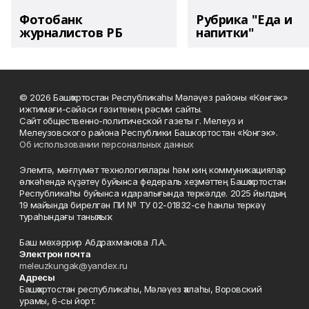
Фотобанк
Рубрика "Еда и
журналистов РБ
напитки"
© 2026 Башҡортостан Республикаһы Мәләүез районы «Көнгәк»
ижтимағи-сәйәси гәзитенең рәсми сайты.
Сайт общественно-политической газеты г. Мелеуз и
Мелеузовского района Республики Башкортостан «Конгэк».
Об использовании персональных данных
Элемтә, мәғлүмәт технологиялары һәм киң коммуникациялар
өлкәһендә күҙәтеү буйынса федераль хеҙмәттең Башҡортостан
Республикаһы буйынса идаралығында теркәлде. 2025 йылдың
19 майында бирелгән ПИ № ТУ 02-01832-се һанлы теркәү
тураһындағы таныҡлыҡ.
Баш мөхәррир Абдрахманова Л.А.
Электрон почта
meleuzkungak@yandex.ru
Адресы
Башҡортостан республикаһы, Мәләүез ҡалаһы, Воровский
урамы, 6-сы йорт.