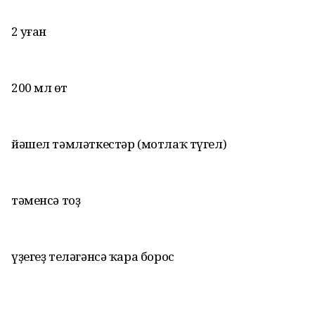
2 һуған
200 мл һөт
йәшел тәмләткестәр (мотлаҡ түгел)
тәменсә тоҙ
үҙегеҙ теләгәнсә ҡара борос