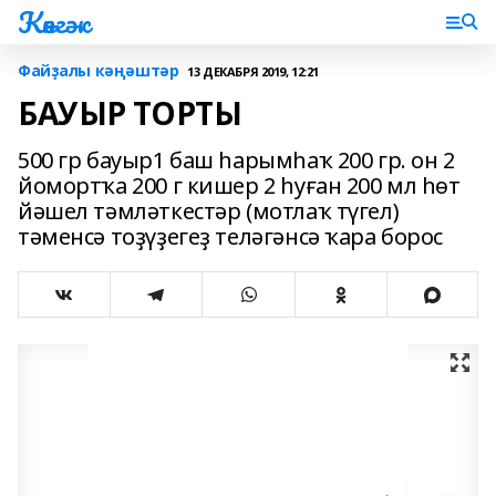
Көнгәк
Файҙалы кәңәштәр
13 ДЕКАБРЯ 2019, 12:21
БАУЫР ТОРТЫ
500 гр бауыр1 баш һарымһаҡ 200 гр. он 2
йомортҡа 200 г кишер 2 һуған 200 мл һөт
йәшел тәмләткестәр (мотлаҡ түгел)
тәменсә тоҙүҙегеҙ теләгәнсә ҡара борос