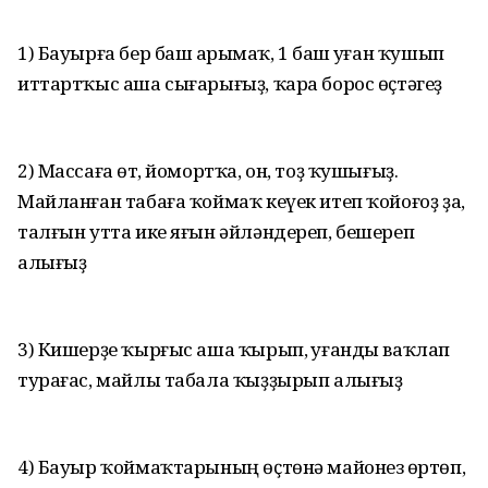
1) Бауырға бер баш һарымһаҡ, 1 баш һуған ҡушып
иттартҡыс аша сығарығыҙ, ҡара борос өҫтәгеҙ
2) Массаға һөт, йомортҡа, он, тоҙ ҡушығыҙ.
Майланған табаға ҡоймаҡ кеүек итеп ҡойоғоҙ ҙа,
талғын утта ике яғын әйләндереп, бешереп
алығыҙ
3) Кишерҙе ҡырғыс аша ҡырып, һуғанды ваҡлап
турағас, майлы табала ҡыҙҙырып алығыҙ
4) Бауыр ҡоймаҡтарының өҫтөнә майонез һөртөп,