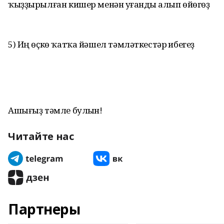
ҡыҙҙырылған кишер менән һуғанды һалып өйөгөҙ
5) Иң өҫкө ҡатҡа йәшел тәмләткестәр һибегеҙ
Ашығыҙ тәмле булһын!
Читайте нас
Партнеры