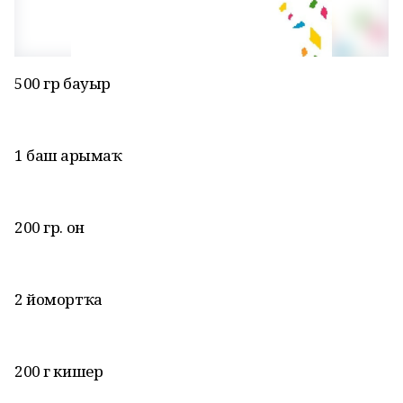
500 гр бауыр
1 баш һарымһаҡ
200 гр. он
2 йомортҡа
200 г кишер