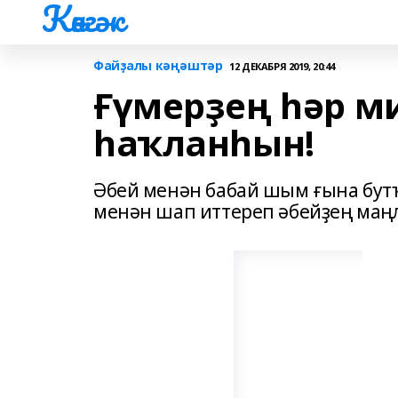
Көнгәк
Файҙалы кәңәштәр
12 ДЕКАБРЯ 2019, 20:44
Ғүмерҙең һәр м
һаҡланһын!
Әбей менән бабай шым ғына бутҡ
менән шап иттереп әбейҙең маң