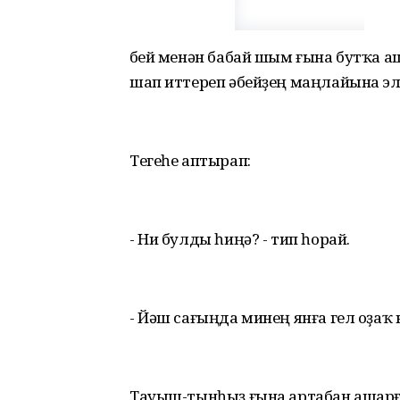
Әбей менән бабай шым ғына бутҡа а
шап иттереп әбейҙең маңлайына э
Тегеһе аптырап:
- Ни булды һиңә? - тип һорай.
- Йәш сағыңда минең янға гел оҙаҡ
Тауыш-тынһыҙ ғына артабан ашарға