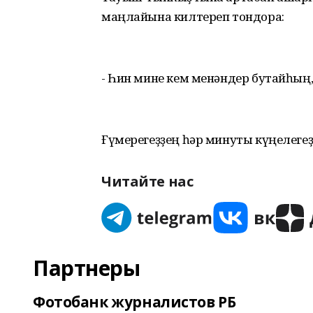
маңлайына килтереп тондора:
- Һин мине кем менәндер бутайһың,
Ғүмерегеҙҙең һәр минуты күңелегеҙ
Читайте нас
Партнеры
Фотобанк журналистов РБ