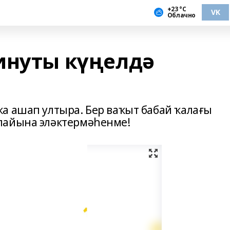
+23 °С
VK
Облачно
инуты күңелдә
а ашап ултыра. Бер ваҡыт бабай ҡалағы
лайына эләктермәһенме!