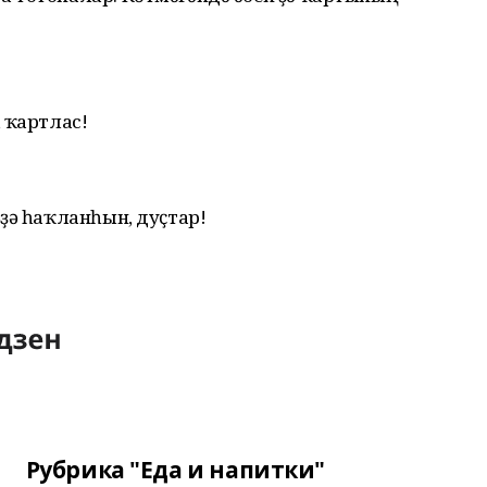
 ҡартлас!
ҙә һаҡланһын, дуҫтар!
Рубрика "Еда и напитки"