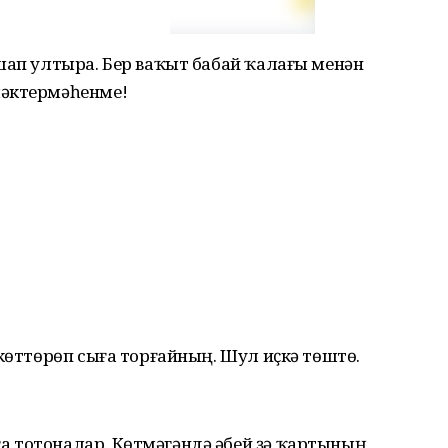
шап ултыра. Бер ваҡыт бабай ҡалағы менән
ләктермәһенме!
 көттөрөп сыға торғайның. Шул иҫкә төштө.
 тотоналар. Көтмәгәндә әбей ҙә ҡартының