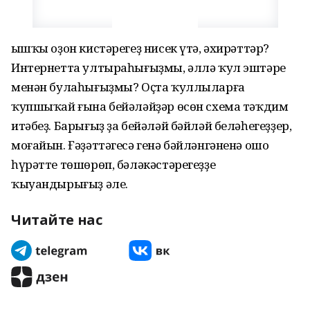
Ҡышҡы оҙон кистәрегеҙ нисек үтә, әхирәттәр?
Интернетта ултыраһығыҙмы, әллә ҡул эштәре
менән булаһығыҙмы? Оҫта ҡуллыларға
ҡупшыҡай ғына бейәләйҙәр өсөн схема тәҡдим
итәбеҙ. Барығыҙ ҙа бейәләй бәйләй беләһегеҙҙер,
моғайын. Ғәҙәттәгесә генә бәйләнгәненә ошо
һүрәтте төшөрөп, бәләкәстәрегеҙҙе
ҡыуандырығыҙ әле.
Читайте нас