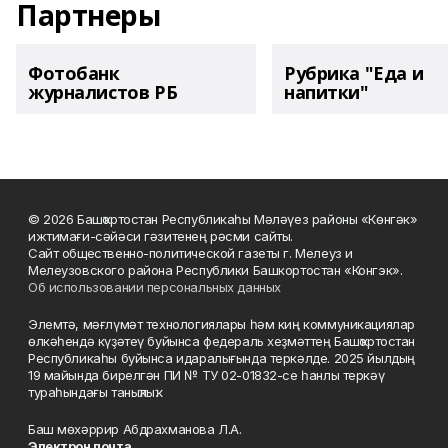
Партнеры
Фотобанк
Рубрика "Еда и
журналистов РБ
напитки"
© 2026 Башҡортостан Республикаһы Мәләүез районы «Көнгәк»
ижтимағи-сәйәси гәзитенең рәсми сайты.
Сайт общественно-политической газеты г. Мелеуз и
Мелеузовского района Республики Башкортостан «Конгэк».
Об использовании персональных данных
Элемтә, мәғлүмәт технологиялары һәм киң коммуникациялар
өлкәһендә күҙәтеү буйынса федераль хеҙмәттең Башҡортостан
Республикаһы буйынса идаралығында теркәлде. 2025 йылдың
19 майында бирелгән ПИ № ТУ 02-01832-се һанлы теркәү
тураһындағы таныҡлыҡ.
Баш мөхәррир Абдрахманова Л.А.
Электрон почта