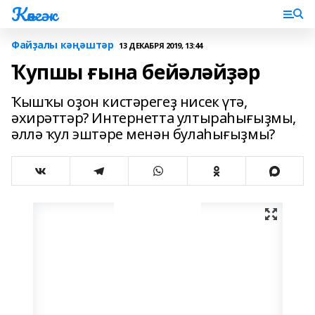
Көнгәк
Файҙалы кәңәштәр
13 ДЕКАБРЯ 2019, 13:44
Ҡупшы ғына бейәләйҙәр
Ҡышҡы оҙон кистәрегеҙ нисек үтә,
әхирәттәр? Интернетта ултыраһығыҙмы,
әллә ҡул эштәре менән булаһығыҙмы?