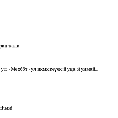
ырап ҡала.
. - Мөхәббәт - ул икмәк кеүек: йә уңа, йә уңмай...
улһын!