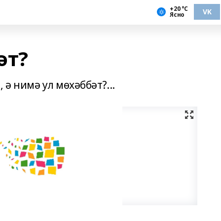
+20 °С
VK
Ясно
әт?
 ә нимә ул мөхәббәт?...