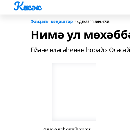
Көнгәк
Файҙалы кәңәштәр
14 ДЕКАБРЯ 2019, 17:33
Нимә ул мөхәбб
Ейәне өләсәһенән һорай:- Өләсәй,
Ейәне өләсәһенән һорай: