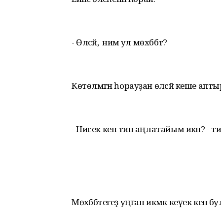
- Өләсәй, ә нимә ул мөхәббәт?
Көтөлмәгән һорауҙан өләсәй кеше апт
- Нисек кенә тип аңлатайым икән? - ти ул
Мөхәббәтегеҙ уңған икмәк кеүек кенә б