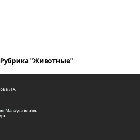
Рубрика "Животные"
ова Л.А.
ы, Мәләүез ҡалаһы,
рт.