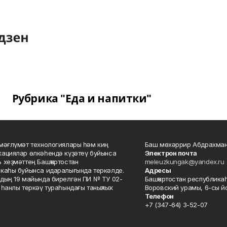
Рубрика "Еда и напитки"
мәғлүмәт технологиялары һәм киң
Баш мөхәррир Абдрахман
ациялар өлкәһендә күҙәтеү буйынса
Электрон почта
 хеҙмәттең Башҡортостан
meleuzkungak@yandex.ru
каһы буйынса идаралығында теркәлде.
Адресы
дың 19 майында бирелгән ПИ № ТУ 02-
Башҡортостан республикаһ
һанлы теркәү тураһындағы таныҡлыҡ.
Воровский урамы, 6-сы йо
Телефон
+7 (347-64) 3-52-07