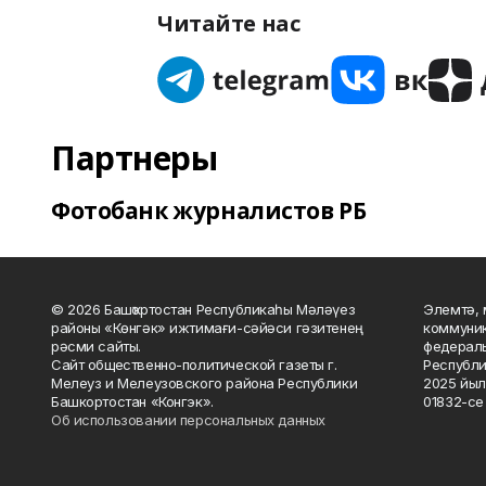
Читайте нас
Партнеры
Фотобанк журналистов РБ
© 2026 Башҡортостан Республикаһы Мәләүез
Элемтә, 
районы «Көнгәк» ижтимағи-сәйәси гәзитенең
коммуник
рәсми сайты.
федераль
Сайт общественно-политической газеты г.
Республи
Мелеуз и Мелеузовского района Республики
2025 йыл
Башкортостан «Конгэк».
01832-се 
Об использовании персональных данных