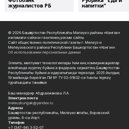
Фотобанк
Рубрика "Еда и
журналистов РБ
напитки"
© 2026 Башҡортостан Республикаһы Мәләүез районы «Көнгәк»
ижтимағи-сәйәси гәзитенең рәсми сайты.
Сайт общественно-политической газеты г. Мелеуз и
Мелеузовского района Республики Башкортостан «Конгэк».
Об использовании персональных данных
Элемтә, мәғлүмәт технологиялары һәм киң коммуникациялар
өлкәһендә күҙәтеү буйынса федераль хеҙмәттең Башҡортостан
Республикаһы буйынса идаралығында теркәлде. 2025 йылдың
19 майында бирелгән ПИ № ТУ 02-01832-се һанлы теркәү
тураһындағы таныҡлыҡ.
Баш мөхәррир Абдрахманова Л.А.
Электрон почта
meleuzkungak@yandex.ru
Адресы
Башҡортостан республикаһы, Мәләүез ҡалаһы, Воровский
урамы, 6-сы йорт.
Телефон
+7 (347-64) 3-52-07