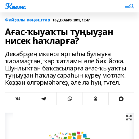
Көнгәк
Файҙалы кәңәштәр
16 ДЕКАБРЯ 2019, 13:47
Ағас-ҡыуаҡты туңыуҙан
нисек һаҡларға?
Декабрҙең икенсе яртыһы булыуға
ҡарамаҫтан, ҡар ҡатламы әле бик йоҡа.
Шунлыҡтан баҡсасыларға ағас-ҡыуаҡты
туңыуҙан һаҡлау сараһын күреү мотлаҡ.
Көҙҙән өлгәрмәһәгеҙ, әле лә һуң түгел.