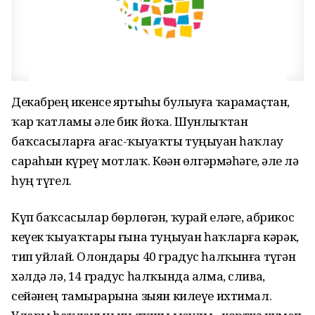
Декабрҙең икенсе яртыһы булыуға ҡарамаҫтан,
ҡар ҡатламы әле бик йоҡа. Шунлыҡтан
баҡсасыларға ағас-ҡыуаҡты туңыуҙан һаҡлау
сараһын күреү мотлаҡ. Көҙҙән өлгәрмәһәгеҙ, әле лә
һуң түгел.
Күп баҡсасылар бөрлөгән, ҡурай еләге, абрикос
кеүек ҡыуаҡтарҙы ғына туңыуҙан һаҡларға кәрәк,
тип уйлай. Олондары 40 градус һалҡынға түҙгән
хәлдә лә, 14 градус һалҡында алма, слива,
сейәнең тамырҙарына зыян килеүе ихтимал.