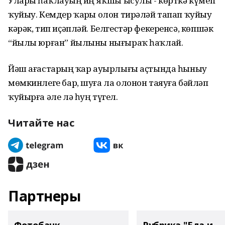
Уларҙы һаҡлауҙың иң яҡшы ысулы - көрткә күмеп
ҡуйыу. Кемдер ҡарҙы олон тирәләй тапап ҡуйыу
кәрәк, тип иҫәпләй. Белгестәр фекеренсә, көпшәк
“йылы юрған” йылыны нығыраҡ һаҡлай.
Йәш ағастарҙың ҡар ауырлығы аҫтында һыныу
мөмкинлеге бар, шуға ла олонон таяуға бәйләп
ҡуйырға әле лә һуң түгел.
Читайте нас
Партнеры