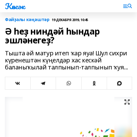
Көнгәк
Файҙалы кәңәштәр
19 ДЕКАБРЯ 2019, 10:45
Ә һеҙ ниндәй һындар
эшләнегеҙ?
Тышта әй матур итеп ҡар яуа! Шул сихри
күренештән күңелдәр хас кескәй
баланыҡылай талпынып-талпынып ҡуя...