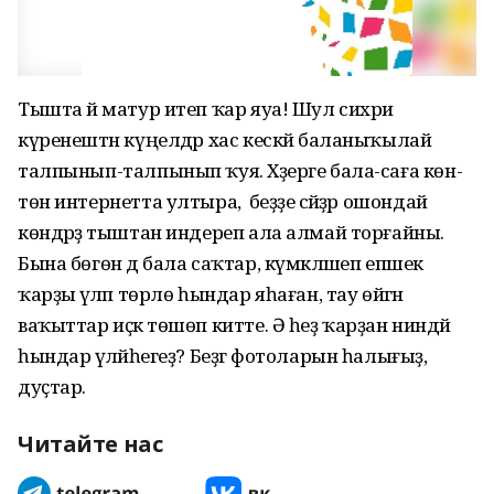
Тышта әй матур итеп ҡар яуа! Шул сихри
күренештән күңелдәр хас кескәй баланыҡылай
талпынып-талпынып ҡуя. Хәҙерге бала-саға көн-
төн интернетта ултыра, ә беҙҙе әсәйҙәр ошондай
көндәрҙә тыштан индереп ала алмай торғайны.
Бына бөгөн дә бала саҡтар, күмәкләшеп епшек
ҡарҙы әүәләп төрлө һындар яһаған, тау өйгән
ваҡыттар иҫкә төшөп китте. Ә һеҙ ҡарҙан ниндәй
һындар әүәләйһегеҙ? Беҙгә фотоларын һалығыҙ,
дуҫтар.
Читайте нас