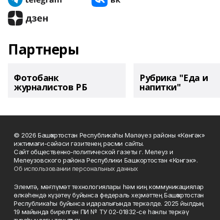
Партнеры
Фотобанк
Рубрика "Еда и
журналистов РБ
напитки"
© 2026 Башҡортостан Республикаһы Мәләүез районы «Көнгәк»
ижтимағи-сәйәси гәзитенең рәсми сайты.
Сайт общественно-политической газеты г. Мелеуз и
Мелеузовского района Республики Башкортостан «Конгэк».
Об использовании персональных данных
Элемтә, мәғлүмәт технологиялары һәм киң коммуникациялар
өлкәһендә күҙәтеү буйынса федераль хеҙмәттең Башҡортостан
Республикаһы буйынса идаралығында теркәлде. 2025 йылдың
19 майында бирелгән ПИ № ТУ 02-01832-се һанлы теркәү
тураһындағы таныҡлыҡ.