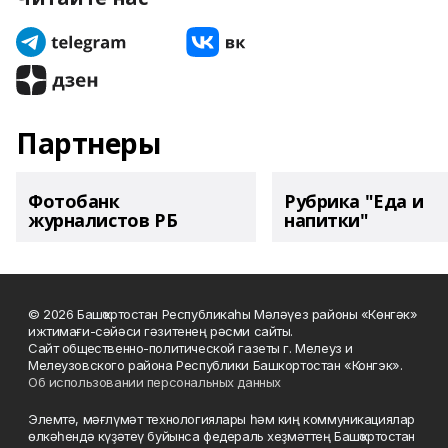
Партнеры
Фотобанк
Рубрика "Еда и
журналистов РБ
напитки"
© 2026 Башҡортостан Республикаһы Мәләүез районы «Көнгәк»
ижтимағи-сәйәси гәзитенең рәсми сайты.
Сайт общественно-политической газеты г. Мелеуз и
Мелеузовского района Республики Башкортостан «Конгэк».
Об использовании персональных данных
Элемтә, мәғлүмәт технологиялары һәм киң коммуникациялар
өлкәһендә күҙәтеү буйынса федераль хеҙмәттең Башҡортостан