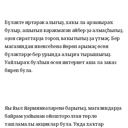
Бүләкте иртәрәк алығыҙ, хаҡы ла арзаныраҡ
булыр, ашығып кәрәкмәгән әйбер ҙә алмаҫһығыҙ,
оҙон сираттарҙа тороп, ваҡытығыҙ ҙа үтмәҫ. Бер
магазиндан икенсеһенә йөрөп арымаҫ өсөн
бүләктәрҙе бер урында алырға тырышығыҙ.
Уңайлыраҡ булһын өсөн интернет аша ла заказ
биреп була.
Яңы йыл йәрминкәләренә барығыҙ, магазиндарҙа
байрам уңайынан ойошторолған төрлө
ташламалы акциялар була. Унда хаҡтар