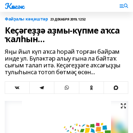
Көнгәк
Файҙалы кәңәштәр
23 ДЕКАБРЯ 2019, 12:52
Кеҫәгеҙҙә аҙмы-күпме аҡса
ҡалһын...
Яңы йыл күп аҡса һорай торған байрам
инде ул. Бүләктәр алыу ғына ла байтаҡ
сығым талап итә. Кеҫәгеҙҙәге аҡсағыҙҙы
тулыһынса тотоп бөтмәҫ өсөн...