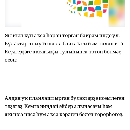
Яңы йыл күп аҡса һорай торған байрам инде ул.
Бүләктәр алыу ғына ла байтаҡ сығым талап итә.
Кеҫәгеҙҙәге аҡсағыҙҙы тулыһынса тотоп бөтмәҫ
өсөн:
Алдан уҡ планлаштырған бүләктәрҙең исемлеген
төҙөгөҙ. Кемгә ниндәй әйбер алынасағы һәм
яҡынса нисә һум аҡса кәрәген белеп торорһоғоҙ.