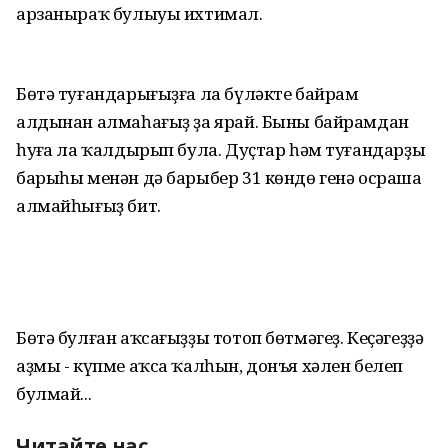
арзаныраҡ булыуы ихтимал.
Бөтә туғандарығыҙға ла бүләкте байрам
алдынан алмаһағыҙ ҙа ярай. Быны байрамдан
һуңға ла ҡалдырып була. Дуҫтар һәм туғандарҙың
барыһы менән дә барыбер 31 көндө генә осраша
алмайһығыҙ бит.
Бөтә булған аҡсағыҙҙы тотоп бөтмәгеҙ. Кеҫәгеҙҙә
аҙмы - күпме аҡса ҡалһын, донъя хәлен белеп
булмай...
Читайте нас