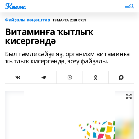
Көнгәк
Файҙалы кәңәштәр
19 МАРТА 2020, 07:51
Витаминға ҡытлыҡ
кисергәндә
Был тәмле сәйҙе яҙ, организм витаминға
ҡытлыҡ кисергәндә, эсеү файҙалы.