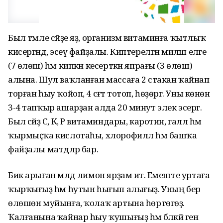
Был тәмле сәйҙе яҙ, организм витаминға ҡытлыҡ
кисергәндә, эсеү файҙалы. Киптерелгән миләш еләге
(7 өлөш) һәм кипкән кесерткән япрағы (3 өлөш)
алына. Шул ваҡланған массаға 2 стакан ҡайнап
торған һыу ҡойоп, 4 сәғәт тотоп, һөҙөргә. Уны көнөнә
3-4 тапҡыр ашарҙан алда 20 минут элек эсергә.
Был сәйҙә С, К, Р витаминдары, каротин, галл һәм
ҡырмыҫҡа кислотаһы, хлорофилл һәм башҡа
файҙалы матдәләр бар.
Бик арыған мәлдә лимон ярҙам итә. Емеште уртаға
ҡырҡығыҙ һәм һутын һығып алығыҙ. Уның бер
өлөшөн муйынға, ҡолаҡ артына һөртөгөҙ.
Ҡалғанына ҡайнар һыу ҡушығыҙ һәм бәләкәй генә