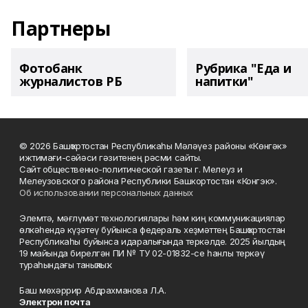
Партнеры
Фотобанк
Рубрика "Еда и
журналистов РБ
напитки"
© 2026 Башҡортостан Республикаһы Мәләүез районы «Көнгәк»
ижтимағи-сәйәси гәзитенең рәсми сайты.
Сайт общественно-политической газеты г. Мелеуз и
Мелеузовского района Республики Башкортостан «Конгэк».
Об использовании персональных данных
Элемтә, мәғлүмәт технологиялары һәм киң коммуникациялар
өлкәһендә күҙәтеү буйынса федераль хеҙмәттең Башҡортостан
Республикаһы буйынса идаралығында теркәлде. 2025 йылдың
19 майында бирелгән ПИ № ТУ 02-01832-се һанлы теркәү
тураһындағы таныҡлыҡ.
Баш мөхәррир Абдрахманова Л.А.
Электрон почта