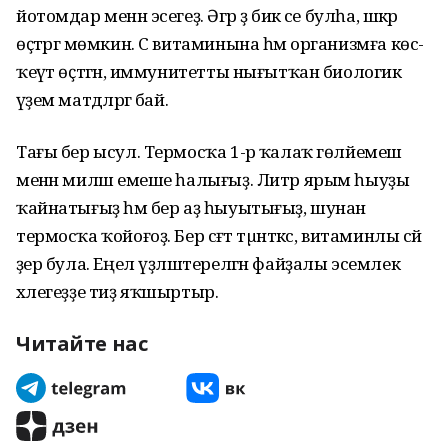
йотомдар менән эсегеҙ. Әгәр ҙә бик әсе булһа, шәкәр
өҫтәргә мөмкин. С витаминына һәм организмға көс-
ҡеүәт өҫтәгән, иммунитетты нығытҡан биологик
әүҙем матдәләргә бай.
Тағы бер ысул. Термосҡа 1-әр ҡалаҡ гөлйемеш
менән миләш емеше һалығыҙ. Литр ярым һыуҙы
ҡайнатығыҙ һәм бер аҙ һыуытығыҙ, шунан
термосҡа ҡойоғоҙ. Бер сәғәт тµнәткәс, витаминлы сәй
әҙер була. Еңел үҙләштерелгән файҙалы эсемлек
хәлегеҙҙе тиҙ яҡшыртыр.
Читайте нас