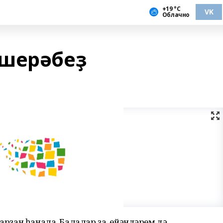
+19 °С
VK
Облачно
ешерәбеҙ
тарҙан һанала. Балалар ҙа, ейәндәрем дә,