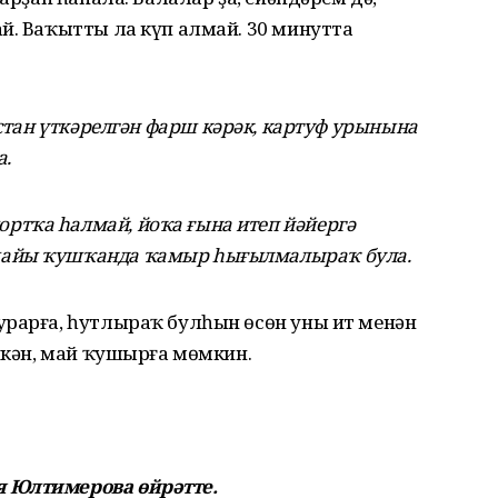
й. Ваҡытты ла күп алмай. 30 минутта
ыстан үткәрелгән фарш кәрәк, картуф урынына
а.
тҡа һалмай, йоҡа ғына итеп йәйергә
майы ҡушҡанда ҡамыр һығылмалыраҡ була.
урарға, һутлыраҡ булһын өсөн уны ит менән
 икән, май ҡушырға мөмкин.
я Юлтимерова өйрәтте.