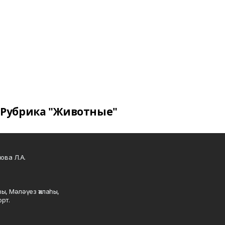
Рубрика "Животные"
ова Л.А.
ы, Мәләүез ҡалаһы,
рт.