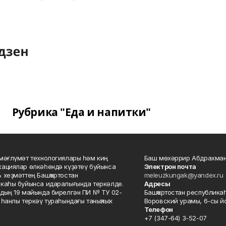
Рубрика "Еда и напитки"
мәғлүмәт технологиялары һәм киң
Баш мөхәррир Абдрахман
ациялар өлкәһендә күҙәтеү буйынса
Электрон почта
 хеҙмәттең Башҡортостан
meleuzkungak@yandex.ru
каһы буйынса идаралығында теркәлде.
Адресы
дың 19 майында бирелгән ПИ № ТУ 02-
Башҡортостан республикаһ
һанлы теркәү тураһындағы таныҡлыҡ.
Воровский урамы, 6-сы йо
Телефон
+7 (347-64) 3-52-07