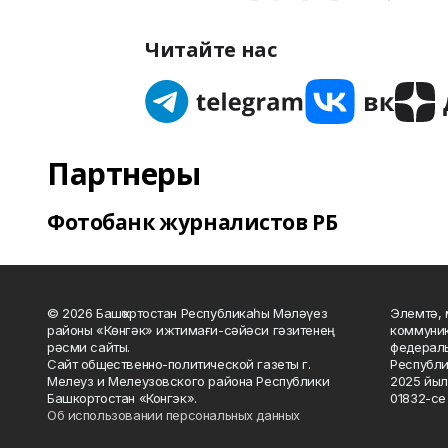
Читайте нас
Партнеры
Фотобанк журналистов РБ
© 2026 Башҡортостан Республикаһы Мәләүез
Элемтә, 
районы «Көнгәк» ижтимағи-сәйәси гәзитенең
коммуник
рәсми сайты.
федераль
Сайт общественно-политической газеты г.
Республи
Мелеуз и Мелеузовского района Республики
2025 йыл
Башкортостан «Конгэк».
01832-се 
Об использовании персональных данных