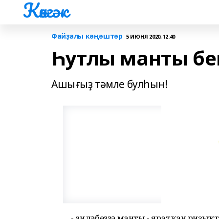
Көнгәк
Файҙалы кәңәштәр
5 ИЮНЯ 2020, 12:40
Һутлы манты б
Ашығыҙ тәмле булһын!
- Ғаиләбеҙҙә манты - яратҡан ризыҡ