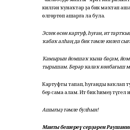
килгән ҡунаҡтар ҙа бик маҡтап аша
өлгөртөп ашарға ла була.
Эслек өсөн
картуф, һуған, ит тартҡ
ҡабаҡ алһаң да бик тәмле килеп сығ
Ҡамырын йомшаҡ ҡына баҫам, йомор
тырышам. Берәр ҡалаҡ көнбағыш 
Картуфты тапап, һуғанды ваҡлап т
бер сама алам. Ит бик һимеҙ түгел
Ашығыҙ тәмле булһын!
Манты бешереү серҙәрен Раушани