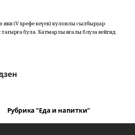
кән (V хәрефе кеүек) кулонлы сылбырҙар
ҡ тағырға була. Ҡатмарлы яғалы блуза кейгәндә
Рубрика "Еда и напитки"