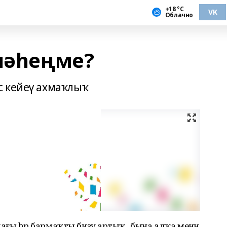
+18 °С
VK
Облачно
еләһеңме?
с кейеү ахмаҡлыҡ
лдағы һәр бармаҡты биҙәү артыҡ, ә бына алҡа менән