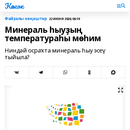
Көнгәк
Файҙалы кәңәштәр
22 ИЮНЯ 2020, 06:19
Минераль һыуҙың
температураһы мөһим
Ниндәй осраҡта минераль һыу эсеү
тыйыла?