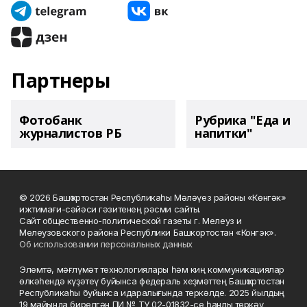
Партнеры
Фотобанк
Рубрика "Еда и
журналистов РБ
напитки"
© 2026 Башҡортостан Республикаһы Мәләүез районы «Көнгәк»
ижтимағи-сәйәси гәзитенең рәсми сайты.
Сайт общественно-политической газеты г. Мелеуз и
Мелеузовского района Республики Башкортостан «Конгэк».
Об использовании персональных данных
Элемтә, мәғлүмәт технологиялары һәм киң коммуникациялар
өлкәһендә күҙәтеү буйынса федераль хеҙмәттең Башҡортостан
Республикаһы буйынса идаралығында теркәлде. 2025 йылдың
19 майында бирелгән ПИ № ТУ 02-01832-се һанлы теркәү