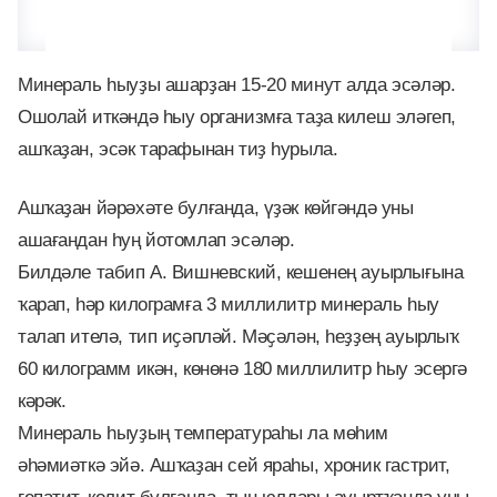
Минераль һыуҙы ашарҙан 15-20 минут алда эсәләр.
Ошолай иткәндә һыу организмға таҙа килеш эләгеп,
ашҡаҙан, эсәк тарафынан тиҙ һурыла.
Ашҡаҙан йәрәхәте булғанда, үҙәк көйгәндә уны
ашағандан һуң йотомлап эсәләр.
Билдәле табип А. Вишневский, кешенең ауырлығына
ҡарап, һәр килограмға 3 миллилитр минераль һыу
талап ителә, тип иҫәпләй. Мәҫәлән, һеҙҙең ауырлыҡ
60 килограмм икән, көнөнә 180 миллилитр һыу эсергә
кәрәк.
Минераль һыуҙың температураһы ла мөһим
әһәмиәткә эйә. Ашҡаҙан сей яраһы, хроник гастрит,