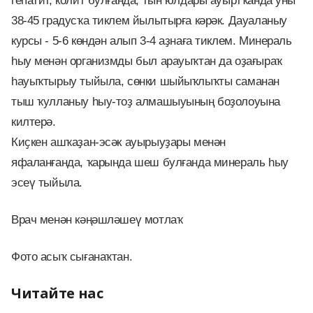
гепатит, колит булғанда, тын юлдары ауыртҡанда уны
38-45 градусҡа тиклем йылытырға кәрәк. Дауаланыу
курсы - 5-6 көндән алып 3-4 аҙнаға тиклем. Минераль
һыу менән организмды был арауыҡтан да оҙағыраҡ
һауыҡтырыу тыйыла, сөнки шыйыҡлыҡты саманан
тыш ҡулланыу һыу-тоҙ алмашыуының боҙолоуына
килтерә.
Киҫкен ашҡаҙан-эсәк ауырыуҙары менән
яфаланғанда, ҡарында шеш булғанда минераль һыу
эсеү тыйыла.
Врач менән кәңәшләшеү мотлаҡ
Фото асыҡ сығанаҡтан.
Читайте нас