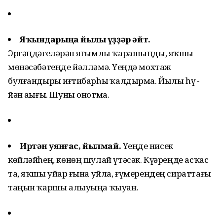
Яҡындарыңа йылы һүҙҙәр әйт.
Эргәңдәгеләрҙән яғымлы ҡарашыңды, яҡшы
мөнәсәбәтеңде йәлләмә. Үҙеңдә мохтаж
булғандырҙы иғтибарһыҙ ҡалдырма. Йылы һүҙ -
йән аҙығы. Шуны онотма.
Иртән уянғас, йылмай.
Үҙеңде нисек
көйләйһең, көнөң шулай үтәсәк. Күҙҙәреңде асҡас
та, яҡшы уйҙар ғына уйла, ғүмереңдең сираттағы
таңын ҡаршы алыуыңа ҡыуан.