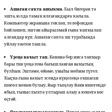
Ашаған саҡта ашыҡма.
Был бигерәк тә
эштә, юлда тамаҡ ялғағандарға ҡағыла.
Компьютер экранына текләп, телефондан
һөйләшеп, эштән айырылмай ғына ҡапҡылап
алғандар күп. Ашаған саҡта эш тураһында
уйлау ғәҙәтен ташла.
Үҙеңә ваҡыт тап.
Көнөнә бер нисә тапҡыр
бары тик үҙеңә генә бағышланған ваҡытың
булһын. Эштәме, өйҙәме, уныһы мөһим түгел.
Ҡыҫҡа ғына ваҡыт эсендә күңелеңә оҡшаған
шөғөл менән булыу, йыр тыңлау йәки ишегеңде
ябып, тыныслыҡта ултырып алыу ҙа кешегә көс
өҫтәй.
Яҡындарыңды ҡосаҡла.
Иртән эшкә сығып