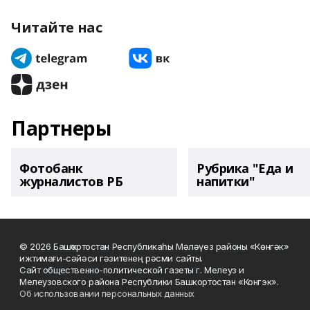
Читайте нас
Партнеры
Фотобанк
Рубрика "Еда и
журналистов РБ
напитки"
© 2026 Башҡортостан Республикаһы Мәләүез районы «Көнгәк»
ижтимағи-сәйәси гәзитенең рәсми сайты.
Сайт общественно-политической газеты г. Мелеуз и
Мелеузовского района Республики Башкортостан «Конгэк».
Об использовании персональных данных