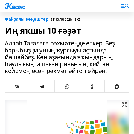
Көнгәк
Файҙалы кәңәштәр
3 ИЮЛЯ 2020, 12:05
Иң яҡшы 10 ғәҙәт
Аллаһ Тәғәләгә рәхмәтеңде еткер. Беҙ
барыбыҙ ҙа уның ҡурсыуы аҫтында
йәшәйбеҙ. Көн аҙағында яҡындарың,
һаулығың, ашаған ризығың, кейгән
кейемең өсөн рәхмәт әйтеп өйрән.