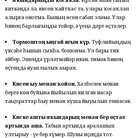
киткәндә лә, кисен ҡайтҡас та, уларҙы ҡосаҡлап
алырға онотма. Бының өсөн сәбәп эҙләмә. Улар
һинең барлығыңды тойор, ә үҙеңә дәрт өҫтәлер.
Тормоштоң ыңғай яғын күр.
Туфлийыңдың
үксәһе һынып сыҡһа, бошонма. Ул бары тик
әйбер. Эшеңдә үрләтмәйҙәр икән, тимәк һинең
өҫтөңдә яуаплылыҡ аҙыраҡ.
Кисен һыу менән ҡойон.
Хәлһеҙлек менән
бергә көн буйына йыйылып килгән насар
тәьҫораттар һыу менән ҡуша йыуылып төшәсәк.
Киске ашты яҡындарың менән бер өҫтәл
артында аша.
Табын артында аралашып
ултырыу - үҙе бер ғүмер. Шуны иҫеңдә тот.