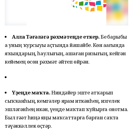
Аллаһ Тәғәләгә рәхмәтеңде еткер.
Беҙ барыбыҙ
ҙа уның ҡурсыуы аҫтында йәшәйбеҙ. Көн аҙағында
яҡындарың, һаулығың, ашаған ризығың, кейгән
кейемең өсөн рәхмәт әйтеп өйрән.
Үҙеңде маҡта.
Ниндәйҙер эште атҡарып
сыҡҡанһың, кемгәлер ярҙам иткәнһең, изгелек
эшләгәнһең икән, үҙеңде маҡтап ҡуйырға онотма.
Был ғәҙәт һиңә яңы маҡсаттарға барған саҡта
тәүәккәллек өҫтәр.