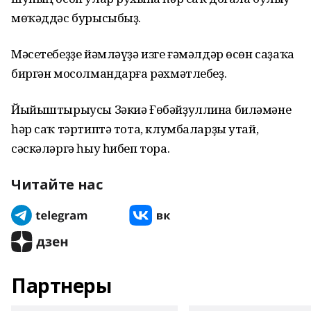
мөҡәддәс бурысыбыҙ.
Мәсетебеҙҙе йәмләүҙә изге ғәмәлдәр өсөн саҙаҡа
биргән мосолмандарға рәхмәтлебеҙ.
Йыйыштырыусы Зәкиә Ғөбәйҙуллина биләмәне
һәр саҡ тәртиптә тота, клумбаларҙы утай,
сәскәләргә һыу һибеп тора.
Читайте нас
Партнеры