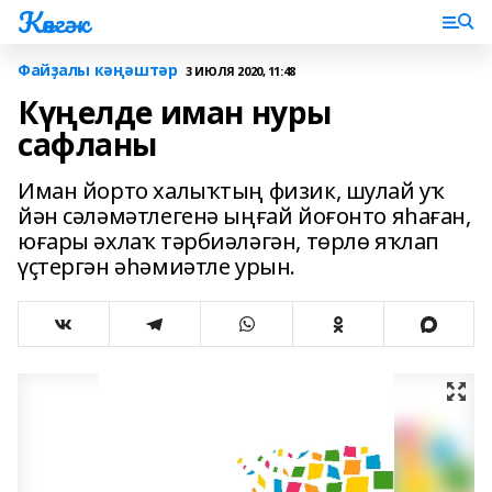
Көнгәк
Файҙалы кәңәштәр
3 ИЮЛЯ 2020, 11:48
Күңелде иман нуры
сафланы
Иман йорто халыҡтың физик, шулай уҡ
йән сәләмәтлегенә ыңғай йоғонто яһаған,
юғары әхлаҡ тәрбиәләгән, төрлө яҡлап
үҫтергән әһәмиәтле урын.