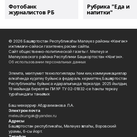
Фотобанк
Рубрика "Еда и
журналистов РБ
напитки"
© 2026 Башҡортостан Республикаһы Мәләүез районы «Көнгәк»
ижтимағи-сәйәси гәзитенең рәсми сайты.
Сайт общественно-политической газеты г. Мелеуз и
Мелеузовского района Республики Башкортостан «Конгэк».
Об использовании персональных данных
Элемтә, мәғлүмәт технологиялары һәм киң коммуникациялар
өлкәһендә күҙәтеү буйынса федераль хеҙмәттең Башҡортостан
Республикаһы буйынса идаралығында теркәлде. 2025 йылдың
19 майында бирелгән ПИ № ТУ 02-01832-се һанлы теркәү
тураһындағы таныҡлыҡ.
Баш мөхәррир Абдрахманова Л.А.
Электрон почта
meleuzkungak@yandex.ru
Адресы
Башҡортостан республикаһы, Мәләүез ҡалаһы, Воровский
урамы, 6-сы йорт.
Телефон