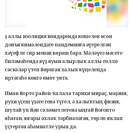
Үҙ аллы изоляция көндәрендә кешелек өсөн
донъя кимәлендәге пандемияға әүерелгән
хәүефле сир менән көрәш бара. Мәләүез мәсете
биләмәһендә күҙ яуын алырлыҡ аллы-гөллө
сәскәләр үтеп йөрөгән халыҡ күңелендә
иртәгәһе көнгә өмөт уята.
Иман йорто район-ҡалала тарихи мираҫ, мәҙәни,
рухи үҫеш үҙәге генә түгел, ә халыҡтың физик,
шулай уҡ йән сәләмәтлегенә ыңғай йоғонто
яһаған, юғары әхлаҡ тәрбиәләгән, төрлө яҡлап
үҫтергән әһәмиәтле урын да.