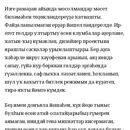
Изге рамаҙан айында мосолмандар мәсет
биләмәһен төҙөкләндереүҙә ҡатнашты.
Файҙаланылмаған ерҙәр йәшелләндерелде. Ир-
егет гөлдәр ултыртыу өсөн клумбалар әҙерләне,
ҡатын-ҡыҙ күмәкләп, дизайнер проектына
ярашлы сәскәләр урынлаштырҙы. Бер аҙға
ҡәһәрле вирус хәүефенән арынып, аяҙ көндә
сағыу, гүйә нур бөрккән гөлдәр эргәһендә
гүзәллеккә, сафлыҡҡа ләззәтләнеп, һоҡланып,
шул уҡ ваҡытта битлек режимын да күҙәтеп,
тирә-яҡты йәмгә күмдек.
Беҙ имен донъяла йәшәһен, күк йөҙө тыныс
булһын өсөн атай-олатайҙарыбыҙ ғүмерен
аямаған, ниндәй генә михнәттәр кисермәгән,
шуның өсөн улар рухына һәр саҡ доғала булыу -