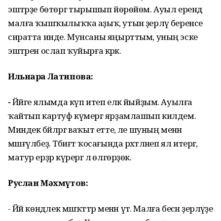
эштәрҙе бөтөргә тырышып йөрөйөм. Ауыл ерендә
малға ҡышҡылыҡҡа аҙыҡ, утын әҙерләү беренсе
сиратта инде. Мунсаны яңырттым, уның эске
эштәрен ослап ҡуйырға кәрәк.
Ильнара Латипова:
-
Йәйге ялымда күп итеп еләк йыйҙым. Ауылға
ҡайтып картуф күмергә ярҙамлашып килдем.
Миндек бәйләргә ваҡыт етте, әле шуның менән
мәшғүлбеҙ. Тәбиғәт ҡосағында рәхәтләнеп ял итергә,
матур ерҙәр күрергә лә өлгөрҙөк.
Руслан Мәхмүтов:
- Йәй көндәлек мәшәҡәттәр менән үтә. Малға бесән әҙерләүҙе