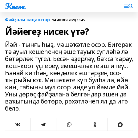
Көнгәк
Файҙалы кәңәштәр
14 ИЮЛЯ 2020, 13:45
Йәйегеҙ нисек үтә?
Йәй - тынғыһыҙ, мәшәҡәтле осор. Бигерәк
тә ауыл кешеһенең эше тауыҡ сүпләһә лә
бөтөрлөк түгел. Бесән әҙерләү, баҡса ҡарау,
ҡош-ҡорт үҫтереү, емеш-еләкте эш итеү...
Һанай китһәң, көндәлек эштәрҙең осо-
ҡырыйы юҡ. Мәшәҡәте күп булһа ла, өйө
киң, табыны мул осор инде ул йәмле йәй.
Уны дөрөҫ файҙалана белгәндәр эшен дә
ваҡытында бөтөрә, рәхәтләнеп ял да итә
белә.