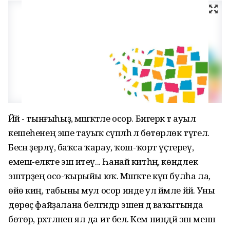
Йәй - тынғыһыҙ, мәшәҡәтле осор. Бигерәк тә ауыл
кешеһенең эше тауыҡ сүпләһә лә бөтөрлөк түгел.
Бесән әҙерләү, баҡса ҡарау, ҡош-ҡорт үҫтереү,
емеш-еләкте эш итеү... Һанай китһәң, көндәлек
эштәрҙең осо-ҡырыйы юҡ. Мәшәҡәте күп булһа ла,
өйө киң, табыны мул осор инде ул йәмле йәй. Уны
дөрөҫ файҙалана белгәндәр эшен дә ваҡытында
бөтөрә, рәхәтләнеп ял да итә белә. Кем ниндәй эш менән