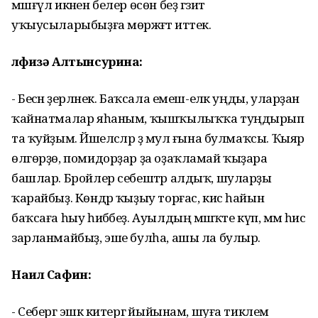
мәшғүл икәнен белер өсөн беҙ гәзит
уҡыусыларыбыҙға мөрәжәғәт иттек.
Әлфизә Алтынсурина:
- Бесән әҙерләнек. Баҡсала емеш-еләк уңды, уларҙан
ҡайнатмалар яһаным, ҡышҡылыҡҡа туңдырып
та ҡуйҙым. Йәшелсәләр ҙә мул ғына булмаҡсы. Ҡыяр
өлгөрҙө, помидорҙар ҙа оҙаҡламай ҡыҙара
башлар. Бройлер себештәр алдыҡ, шуларҙы
ҡарайбыҙ. Көндәр ҡыҙыу торғас, кис һайын
баҡсаға һыу һибәбеҙ. Ауылдың мәшәҡәте күп, әммә һис
зарланмайбыҙ, эше булһа, ашы ла булыр.
Наил Сафин:
- Себергә эшкә китергә йыйынам, шуға тиклем