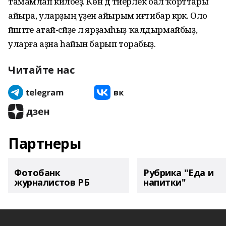
тамамлап киләбеҙ. Көн дә тиерлек бал ҡорттары
айыра, уларҙың үҙенә айырым иғтибар кәрәк. Оло
йәштәге атай-әсәйҙе лә ярҙамһыҙ ҡалдырмайбыҙ,
уларға аҙна һайын барып торабыҙ.
Читайте нас
Партнеры
Фотобанк
Рубрика "Еда и
журналистов РБ
напитки"