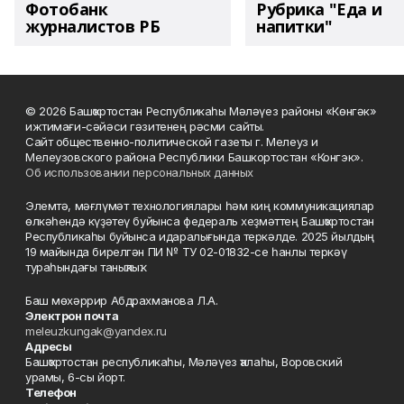
Фотобанк
Рубрика "Еда и
журналистов РБ
напитки"
© 2026 Башҡортостан Республикаһы Мәләүез районы «Көнгәк»
ижтимағи-сәйәси гәзитенең рәсми сайты.
Сайт общественно-политической газеты г. Мелеуз и
Мелеузовского района Республики Башкортостан «Конгэк».
Об использовании персональных данных
Элемтә, мәғлүмәт технологиялары һәм киң коммуникациялар
өлкәһендә күҙәтеү буйынса федераль хеҙмәттең Башҡортостан
Республикаһы буйынса идаралығында теркәлде. 2025 йылдың
19 майында бирелгән ПИ № ТУ 02-01832-се һанлы теркәү
тураһындағы таныҡлыҡ.
Баш мөхәррир Абдрахманова Л.А.
Электрон почта
meleuzkungak@yandex.ru
Адресы
Башҡортостан республикаһы, Мәләүез ҡалаһы, Воровский
урамы, 6-сы йорт.
Телефон