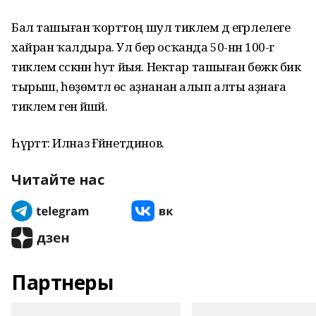
Бал ташыған ҡорттоң шул тиклем дә егәрлелеге
хайран ҡалдыра. Ул бер осҡанда 50-нән 100-гә
тиклем сәскәнән һут йыя. Нектар ташыған бөжәк бик
тырыш, һөҙөмтәлә өс аҙнанан алып алты аҙнаға
тиклем генә йәшәй.
Һүрәттә: Илназ Ғәйнетдинов.
Читайте нас
Партнеры