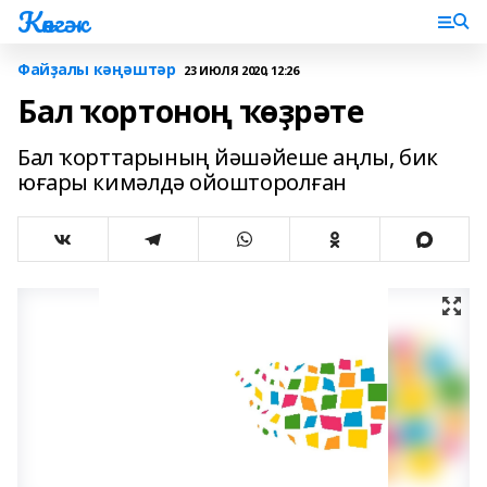
Көнгәк
Файҙалы кәңәштәр
23 ИЮЛЯ 2020, 12:26
Бал ҡортоноң ҡөҙрәте
Бал ҡорттарының йәшәйеше аңлы, бик
юғары кимәлдә ойошторолған