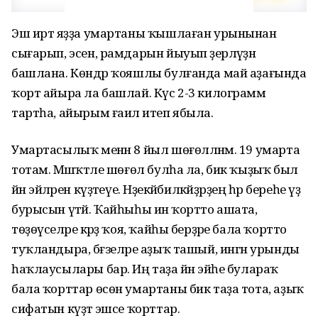
Эш иртә яҙҙа умартаны ҡышлаған урынынан
сығарып, эсен, рамдарын йыуып әҙерләүҙән
башлана. Көндәр ҡояшлы булғанда май аҙағында
ҡорт айыра ла башлай. Күс 2-3 килограмм
тартһа, айырым ғаилә итеп ябыла.
Умартасылыҡ менән 8 йыл шөғөлләнәм. 19 умарта
тотам. Мәшәҡәтле шөғөл булһа ла, бик ҡыҙыҡ был
йән эйәләрен күҙәтеүе. Нәҙекәйбилкәйҙәрҙең һәр береһе үҙ
бурысын үтәй. Ҡайһыһы инә ҡортто ашата,
төҙөүселәре кәрәҙ ҡоя, ҡайһы берҙәре бала ҡортто
туҡландыра, бәғзеләре аҙыҡ ташый, ингән урынды
һаҡлаусылары бар. Иң таҙа йән эйәһе булараҡ
бала ҡорттар өсөн умартаны бик таҙа тота, аҙыҡ
сифатын күҙәтә эшсе ҡорттар.