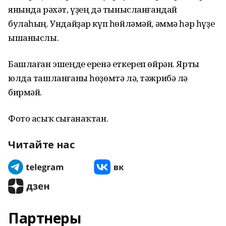
янында рәхәт, үҙең дә тынысланғандай
булаһың. Ундайҙар күп һөйләмәй, әммә һәр һүҙе
ышаныслы.
Башлаған эшеңде еренә еткереп өйрән. Ярты
юлда ташланғаны һөҙөмтә лә, тәжрибә лә
бирмәй.
Фото асыҡ сығанаҡтан.
Читайте нас
Партнеры