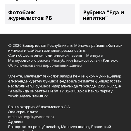
Фотобанк
Рубрика "Еда и
журналистов РБ
напитки"
© 2026 Башҡортостан Республикаһы Мәләүез районы «Көнгәк»
ижтимағи-сәйәси гәзитенең рәсми сайты.
Сайт общественно-политической газеты г. Мелеуз и
Мелеузовского района Республики Башкортостан «Конгэк».
Об использовании персональных данных
Элемтә, мәғлүмәт технологиялары һәм киң коммуникациялар
өлкәһендә күҙәтеү буйынса федераль хеҙмәттең Башҡортостан
Республикаһы буйынса идаралығында теркәлде. 2025 йылдың
19 майында бирелгән ПИ № ТУ 02-01832-се һанлы теркәү
тураһындағы таныҡлыҡ.
Баш мөхәррир Абдрахманова Л.А.
Электрон почта
meleuzkungak@yandex.ru
Адресы
Башҡортостан республикаһы, Мәләүез ҡалаһы, Воровский