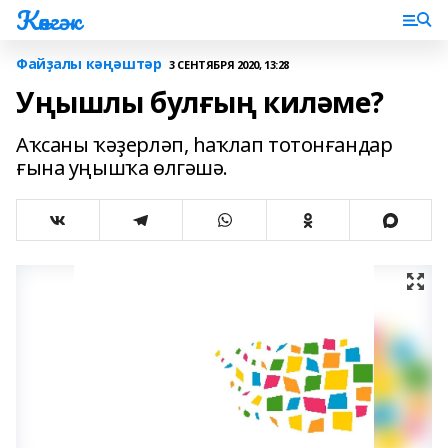
Көнгәк
Файҙалы кәңәштәр
3 СЕНТЯБРЯ 2020, 13:28
Уңышлы булғың киләме?
Аҡсаны ҡәҙерләп, һаҡлап тотонғандар
ғына уңышҡа өлгәшә.