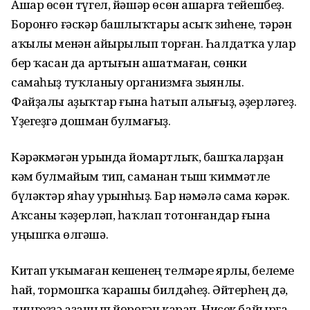
Ашар өсөн түгел, йәшәр өсөн ашарға тейешбеҙ.
Боронғо ғәскәр башлыҡтары асыҡ зиһене, тәрән
аҡылы менән айырылып торған. Һалдатҡа улар
бер ҡасан да артығын ашатмаған, сөнки
самаһыҙ туҡланыу организмға зыянлы.
Файҙалы аҙыҡтар ғына һатып алығыҙ, әҙерләгеҙ.
Үҙегеҙгә дошман булмағыҙ.
Кәрәкмәгән урында йомартлыҡ, башҡаларҙан
кәм булма­йым тип, саманан тыш ҡиммәтле
бүләктәр яһау урынһыҙ. Бар нәмәлә сама кәрәк.
Аҡсаны ҡәҙерләп, һаҡлап тотонғандар ғына
уңышҡа өлгәшә.
Китап уҡымаған кешенең телмәре ярлы, белеме
һай, тормошҡа ҡара­шы билдәһеҙ. Әйтерһең дә,
диңгеҙҙә аҙашып йөрөгән карап. Нисек байырға,