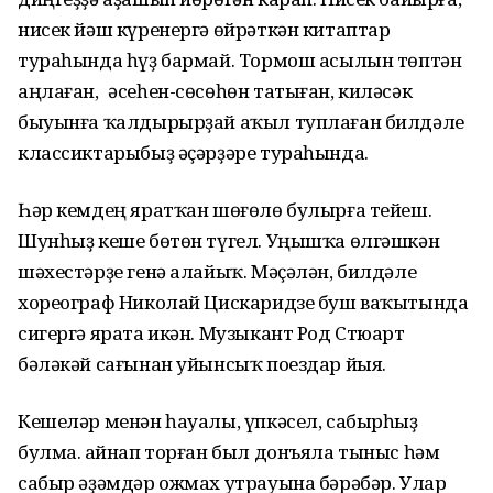
нисек йәш күренергә өйрәткән китаптар
тураһында һүҙ бармай. Тормош асылын төптән
аңлаған, әсеһен-сөсөһөн татыған, киләсәк
быуынға ҡалдырырҙай аҡыл туплаған билдәле
классиктарыбыҙ әҫәрҙәре тураһында.
Һәр кемдең яратҡан шөғөлө булырға тейеш.
Шунһыҙ кеше бөтөн түгел. Уңышҡа өлгәшкән
шәхестәрҙе генә алайыҡ. Мәҫәлән, билдәле
хореограф Николай Цискаридзе буш ваҡытында
сигергә ярата икән. Музыкант Род Стюарт
бәләкәй сағынан уйынсыҡ поездар йыя.
Кешеләр менән һауалы, үпкәсел, сабырһыҙ
булма. Ҡайнап торған был донъяла тыныс һәм
сабыр әҙәмдәр ожмах утрауына бәрәбәр. Улар