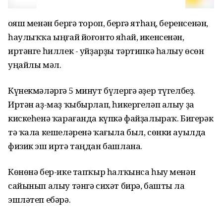
Ҡояш менән бергә тороп, бергә ятһаң, беренсенән,
һаулыҡҡа ыңғай йоғонто яһай, икенсенән,
иртәнге һиллек - уйҙарҙы тәртипкә һалыу өсөн
уңайлы мәл.
Күнекмәләргә 5 минут бүлергә әҙер түгелбеҙ.
Иртән аҙ-маҙ ҡыбырлап, һикергеләп алыу ҙа
кискеһенә ҡарағанда күпкә файҙалыраҡ. Бигерәк
тә ҡала кешеләренә ҡағыла был, сөнки ауылда
физик эш иртә таңдан башлана.
Көнөнә бер-ике тапҡыр һалҡынса һыу менән
сайынып алыу тәнгә сихәт бирә, башты ла
эшләтеп ебәрә.