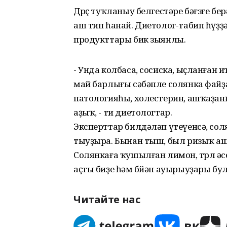
Дөрөҫ туҡланыу белгестәре бәғзғе 
аш тип һанай. Диетолог-табип һүҙҙ
продукттары бик зыянлы.
- Унда колбаса, сосиска, ыҫланған и
май барлығы сәбәпле солянка файҙ
патологияһы, холестерин, ашҡаҙанғ
аҙыҡ, - ти диетологтар.
Эксперттар билдәләп үтеүенсә, со
тыуҙыра. Бынан тыш, был ризыҡ а
Солянкаға ҡушылған лимон, төрлө әс
аҫты биҙе һәм бөйән ауырыуҙары бул
Читайте нас