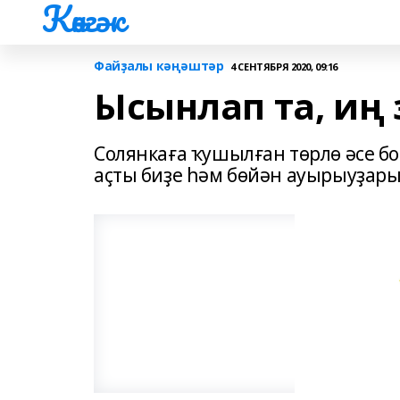
Көнгәк
Файҙалы кәңәштәр
4 СЕНТЯБРЯ 2020, 09:16
Ысынлап та, иң
Солянкаға ҡушылған төрлө әсе бо
аҫты биҙе һәм бөйән ауырыуҙары