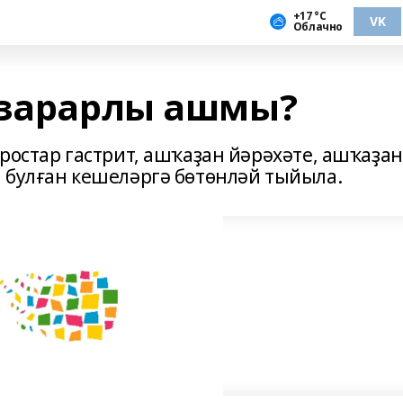
+17 °С
VK
Облачно
 зарарлы ашмы?
ростар гастрит, ашҡаҙан йәрәхәте, ашҡаҙан
 булған кешеләргә бөтөнләй тыйыла.