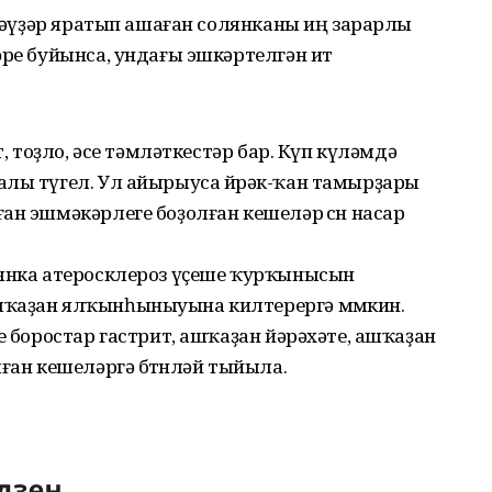
берәүҙәр яратып ашаған солянканы иң зарарлы
әре буйынса, ундағы эшкәртелгән ит
т, тоҙло, әсе тәмләткестәр бар. Күп күләмдә
алы түгел. Ул айырыуса йөрәк-ҡан тамырҙары
ан эшмәкәрлеге боҙолған кешеләр өсөн насар
лянка атеросклероз үҫеше ҡурҡынысын
шҡаҙан ялҡынһыныуына килтерергә мөмкин.
е боростар гастрит, ашҡаҙан йәрәхәте, ашҡаҙан
ған кешеләргә бөтөнләй тыйыла.