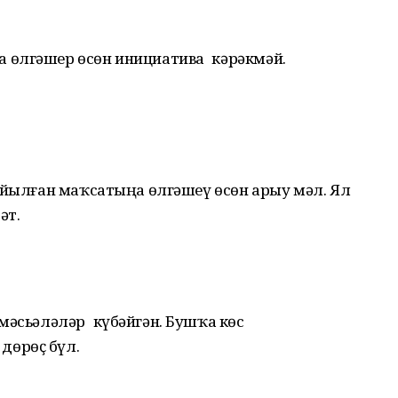
 өлгәшер өсөн инициатива кәрәкмәй.
уйылған маҡсатыңа өлгәшеү өсөн арыу мәл. Ял
әт.
мәсьәләләр күбәйгән. Бушҡа көс
дөрөҫ бүл.