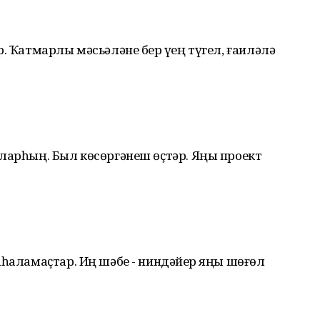
. Ҡатмарлы мәсьәләне бер үҙең түгел, ғаиләлә
ларһың. Был көсөргәнеш өҫтәр. Яңы проект
аһаламаҫтар. Иң шәбе - ниндәйҙер яңы шөғөл