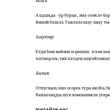
Ылаҡ
Алдыңда - ҙур бурыс, эҙмә-эҙлекле 
йәшәй башла. Ғаиләлә шау-шыу ты
Һыуғояр
Етди һәм мөһим осрашыу планлаш
ҡатмарлы, тик хәлдең ыңғайланыу
Балыҡ
Отпускың ошо осорға тура килһә, һи
Ваҡытыңды шуҡ компанияла уҙғары
Читайте нас