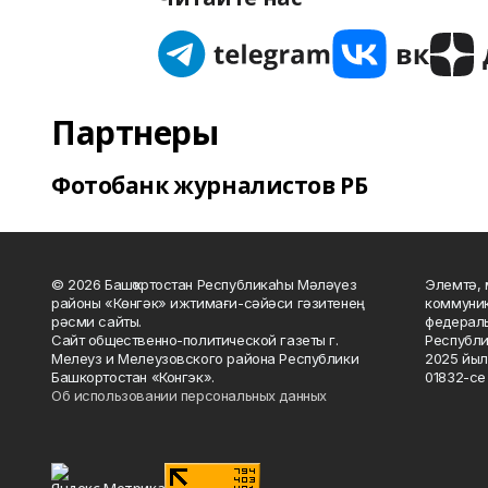
Партнеры
Фотобанк журналистов РБ
© 2026 Башҡортостан Республикаһы Мәләүез
Элемтә, 
районы «Көнгәк» ижтимағи-сәйәси гәзитенең
коммуник
рәсми сайты.
федераль
Сайт общественно-политической газеты г.
Республи
Мелеуз и Мелеузовского района Республики
2025 йыл
Башкортостан «Конгэк».
01832-се 
Об использовании персональных данных