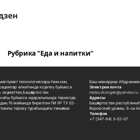
Рубрика "Еда и напитки"
мәғлүмәт технологиялары һәм киң
Баш мөхәррир Абдрахман
ациялар өлкәһендә күҙәтеү буйынса
Электрон почта
 хеҙмәттең Башҡортостан
meleuzkungak@yandex.ru
каһы буйынса идаралығында теркәлде.
Адресы
дың 19 майында бирелгән ПИ № ТУ 02-
Башҡортостан республикаһ
һанлы теркәү тураһындағы таныҡлыҡ.
Воровский урамы, 6-сы йо
Телефон
+7 (347-64) 3-52-07