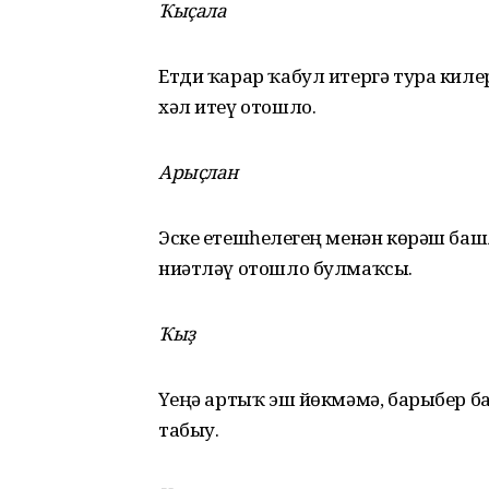
Ҡыҫала
Етди ҡарар ҡабул итергә тура килер
хәл итеү отошло.
Арыҫлан
Эске етешһеҙлегең менән көрәш баш
ниәтләү отошло булмаҡсы.
Ҡыҙ
Үҙеңә артыҡ эш йөкмәмә, барыбер б
табыу.