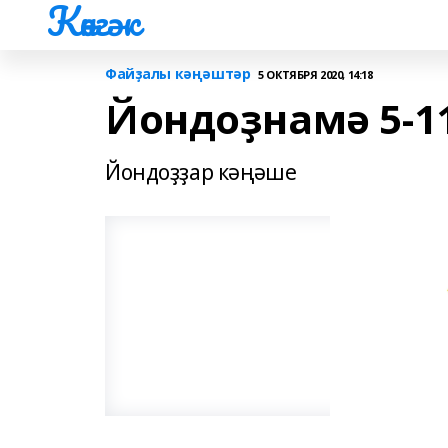
Көнгәк
Файҙалы кәңәштәр
5 ОКТЯБРЯ 2020, 14:18
Йондоҙнамә 5-1
Йондоҙҙар кәңәше