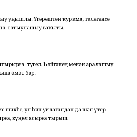
барыу уңышлы. Үҙгәрештән ҡурҡма, теләгәнсә
на, татыулашыу ваҡыты.
тырырға түгел. Һөйгәнең менән аралашыу
ына өмөт бар.
с шикһеҙ, ул һин уйлағандан да шәп үтер.
рға, күңел асырға тырыш.