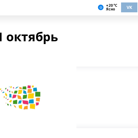
+20 °С
VK
Ясно
1 октябрь