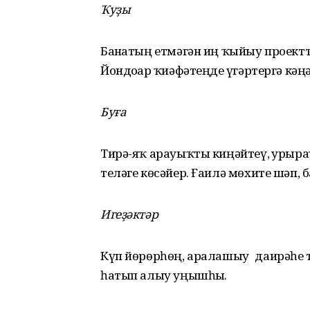
Ҡуҙы
Баҙнатың етмәгән иң ҡыйыу проект
Йондоҙҙар ҡиәфәтеңде үҙгәртергә кәң
Буға
Тирә-яҡ арауыҡты киңәйтеү, ҙурыр
теләге көсәйер. Ғаилә мөхите шәп
Игеҙәктәр
Күп йөрөрһөң, аралашыу даирәһе т
һатып алыу уңышһыҙ.