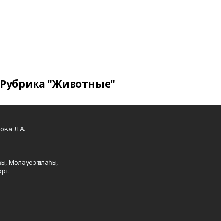
Рубрика "Животные"
ова Л.А.
ы, Мәләүез ҡалаһы,
рт.