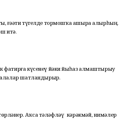
ты, ғәҙәти түгелде тормошҡа ашыра алырһың.
әш итә.
аҡ фатирға күсенеү йәки йыһаз алмаштырыу
, балалар шатландырыр.
өрләнер. Аҡса тәләфләү кәрәкмәй, нимәлер