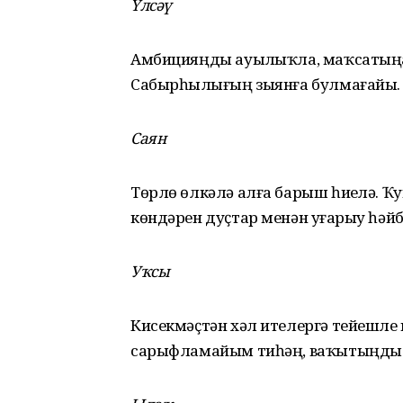
Үлсәү
Амбицияңды ауыҙлыҡла, маҡсатыңа
Сабырһыҙлығың зыянға булмағайы.
Саян
Төрлө өлкәлә алға барыш һиҙелә. Ҡ
көндәрен дуҫтар менән уҙғарыу һәйб
Уҡсы
Кисекмәҫтән хәл ителергә тейешле 
сарыфламайым тиһәң, ваҡытыңды 