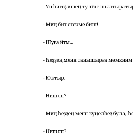
- Ун һигеҙ йәшең тулғас шылтырат
- Миңә бит егерме биш!
- Шуға әйтәм...
- Һеҙҙең менән танышырға мөмкинм
- Юҡтыр.
- Нишләп?
- Миңә һеҙҙең менән күңелһеҙ була, ә
- Нишләп?