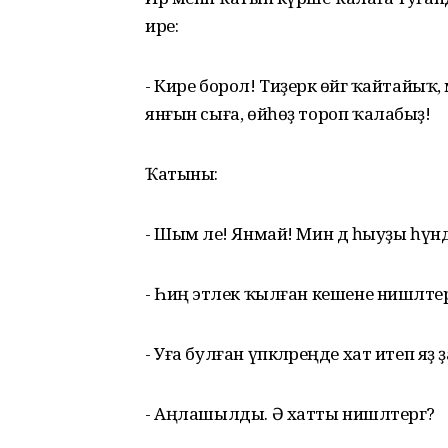
ире:
- Кире борол! Тиҙерәк өйгә ҡайтайыҡ, 
янғын сыға, өйһөҙ тороп ҡалабыҙ!
Ҡатыны:
- Шым әле! Янмай! Мин дә һыуҙы һүнд
- Һиңә этлек ҡылған кешене нишләтер
- Уға булған үпкәләреңде хат итеп яҙ ҙ
- Аңлашылды. Ә хатты нишләтергә?