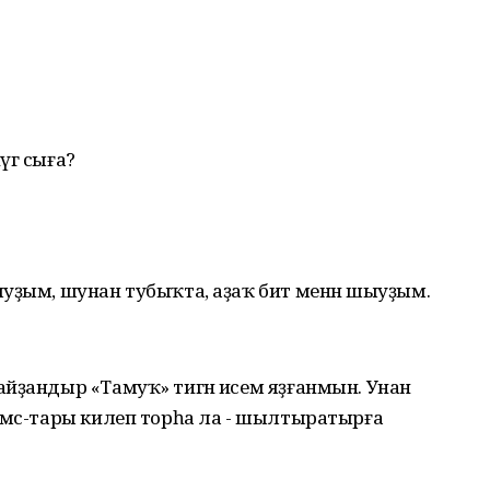
үгә сыға?
уҙым, шунан тубыҡта, аҙаҡ бит менән шыуҙым.
йҙандыр «Тамуҡ» тигән исем яҙғанмын. Унан
 смс-тары килеп торһа ла - шылтыратырға