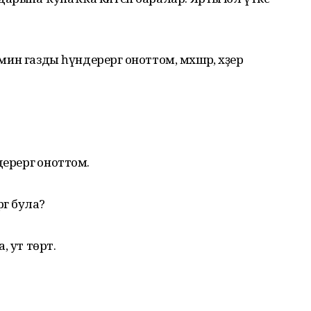
мин газды һүндерергә оноттом, мәхшәр, хәҙер
ерергә оноттом.
гә була?
а, ут төрт.