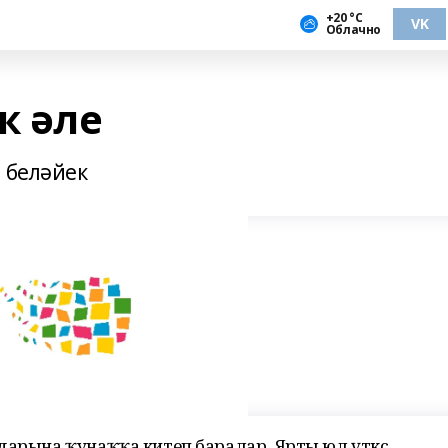
+20 °С
VK
Облачно
ҡ әле
 беләйек
дарына ҡунаҡҡа китеп баралар. Ярты юл үткәс