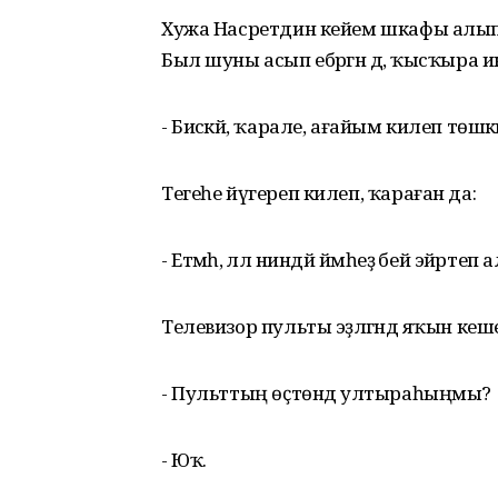
Хужа Насретдин кейем шкафы алып ҡ
Был шуны асып ебәргән дә, ҡысҡыра ик
- Бисәкәй, ҡарале, ағайым килеп төшкән 
Тегеһе йүгереп килеп, ҡараған да:
- Етмәһә, әллә ниндәй йәмһеҙ әбей эйәртеп а
Телевизор пульты эҙләгәндә яҡын кеш
- Пульттың өҫтөндә ултыраһыңмы?
- Юҡ.