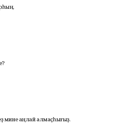
ырһың.
е?
 һеҙ мине аңлай алмаҫһығыҙ.