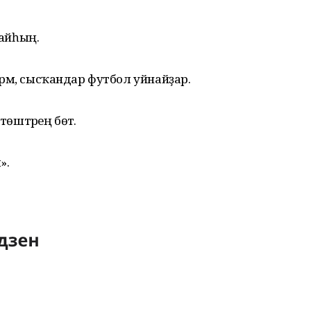
майһың.
күрәм, сысҡандар футбол уйнайҙар.
төштәрең бөтә.
».