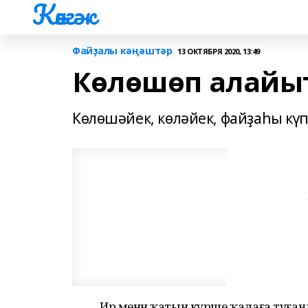
Көнгәк
Файҙалы кәңәштәр
13 ОКТЯБРЯ 2020, 13:49
Көлөшөп алайы
Көлөшәйек, көләйек, файҙаһы күп
Ир менән ҡатын күрше ҡалаға туған