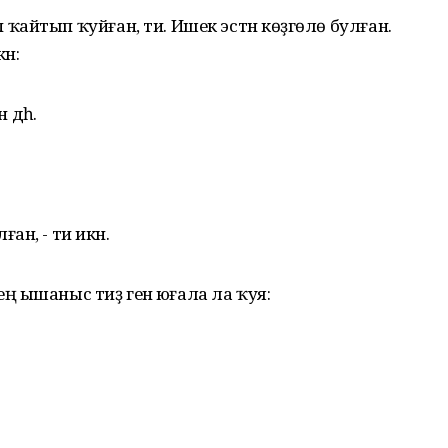
айтып ҡуйған, ти. Ишек эстән көҙгөлө булған.
ән:
дәһә.
лған, - ти икән.
еңә ышаныс тиҙ генә юғала ла ҡуя: