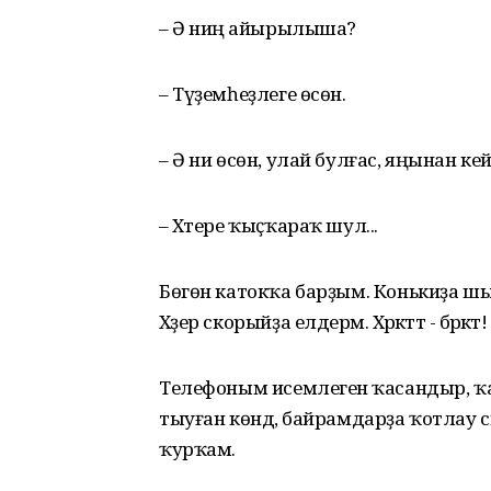
– Ә ниңә айырылыша?
– Түҙемһеҙлеге өсөн.
– Ә ни өсөн, улай булғас, яңынан кейә
– Хәтере ҡыҫҡараҡ шул...
Бөгөн катокҡа барҙым. Конькиҙа шы
Хәҙер скорыйҙа елдерәм. Хәрәкәттә - бәрәкәт!
Телефоным исемлегенә ҡасандыр, ҡа
тыуған көндә, байрамдарҙа ҡотлау
ҡурҡам.