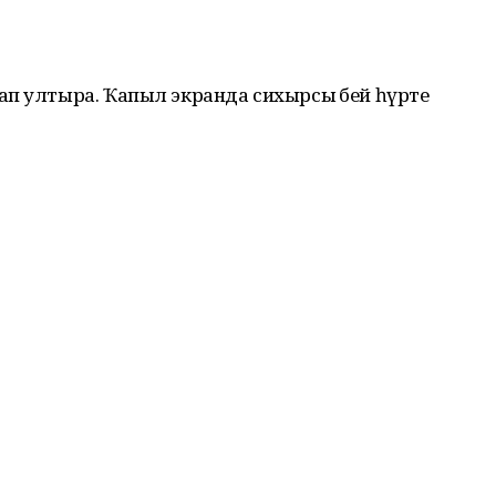
п ултыра. Ҡапыл экранда сихырсы әбей һүрәте