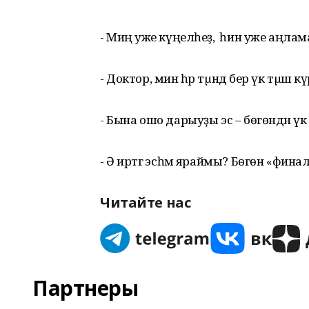
- Миңә уже күңелһеҙ, ә һин уже аңла
- Доктор, мин һәр тµндә бер үк тµш 
- Бына ошо дарыуҙы эс – бөгөндән үк 
- Ә иртәгә эсһәм яраймы? Бөгөн «финал
Читайте нас
Партнеры