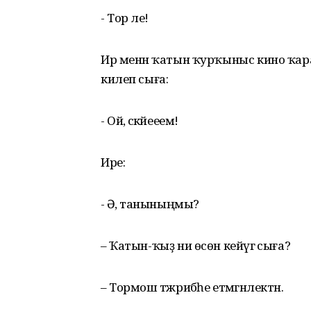
- Тор әле!
Ир менән ҡатын ҡурҡыныс кино ҡара
килеп сыға:
- Ой, әсәкәйееем!
Ире:
- Әәә, таныныңмы?
– Ҡатын-ҡыҙ ни өсөн кейәүгә сыға?
– Тормош тәжрибәһе етмәгәнлектән.