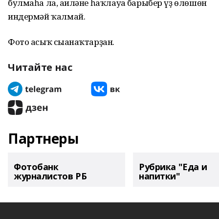
булмаһа ла, ғаиләне һаҡлауға барыбер үҙ өлөшөн
индермәй ҡалмай.
Фото асыҡ сығанаҡтарҙан.
Читайте нас
Партнеры
Фотобанк
Рубрика "Еда и
журналистов РБ
напитки"