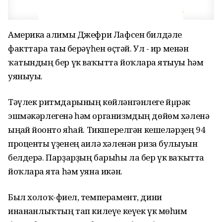
Америка ғалимы Джефри Лафсен билдәле
факттарға тағы берәүһен өҫтәй. Ул - ир менән
ҡатындың бер үк ваҡытта йоҡларға ятыуы һәм
уяныуы.
Тәүлек ритмдарының көйләнгәнлеге йµрәк
эшмәкәрлегенә һәм организмдың дөйөм хәленә
ыңғай йоғонто яһай. Тикшерелгән кешеләрҙең 94
проценты үҙенең ғаилә хәленән риза булыуын
белдерә. Парҙарҙың барыһы ла бер үк ваҡытта
йоҡларға ята һәм уяна икән.
Был холоҡ-фиғел, темперамент, дини
инанғанлыҡтың тап килеүе кеүек үк мөһим