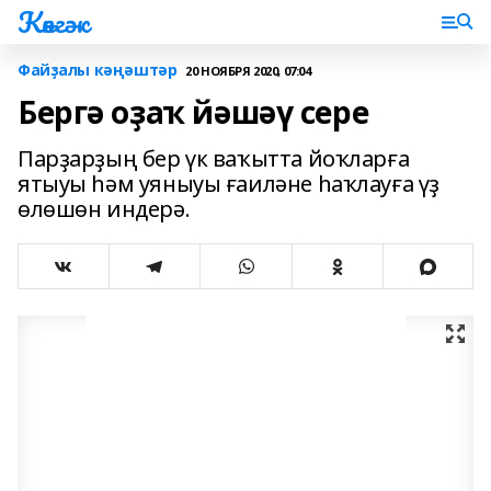
Көнгәк
Файҙалы кәңәштәр
20 НОЯБРЯ 2020, 07:04
Бергә оҙаҡ йәшәү сере
Парҙарҙың бер үк ваҡытта йоҡларға
ятыуы һәм уяныуы ғаиләне һаҡлауға үҙ
өлөшөн индерә.